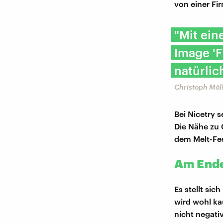
von einer Fi
"Mit ei
Image 'F
natürlic
Christoph Möll
Bei Nicetry s
Die Nähe zu 
dem Melt-Fes
Am Ende
Es stellt si
wird wohl ka
nicht negativ