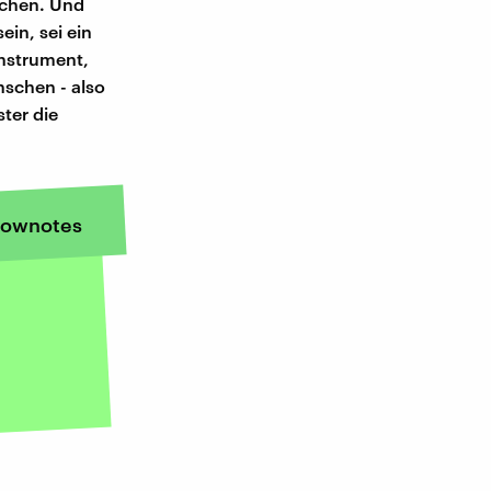
machen. Und
in, sei ein
instrument,
nschen - also
ter die
ownotes