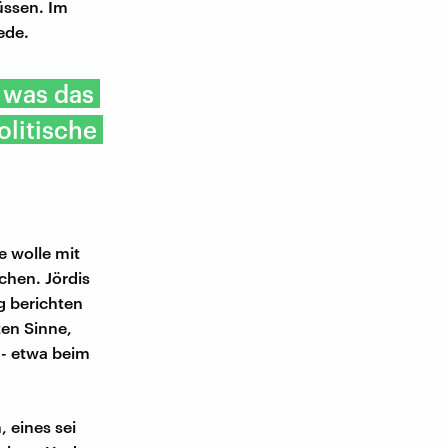
üssen. Im
ede.
 was das
litische
e wolle mit
chen. Jördis
 berichten
ten Sinne,
r - etwa beim
 eines sei