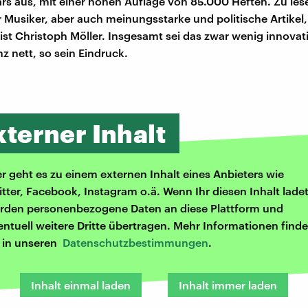
rs aus, mit einer hohen Auflage von 85.000 Heften. Zu les
r Musiker, aber auch meinungsstarke und politische Artikel,
ist Christoph Möller. Insgesamt sei das zwar wenig innovati
z nett, so sein Eindruck.
xterner Inhalt
er geht es zu einem externen Inhalt eines Anbieters wie
itter, Facebook, Instagram o.ä. Wenn Ihr diesen Inhalt ladet
rden personenbezogene Daten an diese Plattform und
entuell weitere Dritte übertragen. Mehr Informationen finde
r in unseren
Datenschutzbestimmungen
.
Inhalt einmal laden
Inhalt immer laden