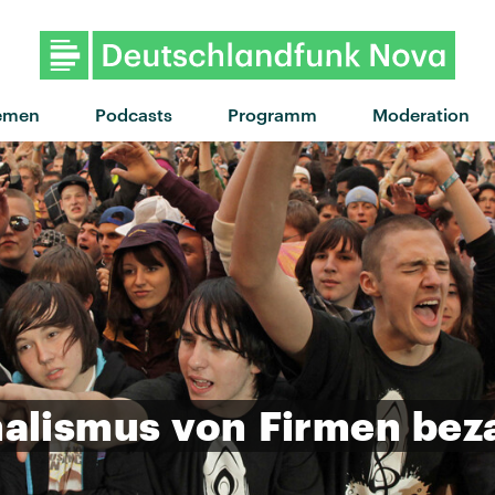
"Never seen you dance" von To
emen
Podcasts
Programm
Moderation
nalismus
von
Firmen
bez