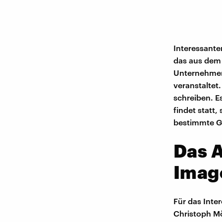
Interessante
das aus dem 
Unternehmen 
veranstaltet
schreiben. E
findet statt
bestimmte G
Das A
Imag
Für das Inte
Christoph Mö