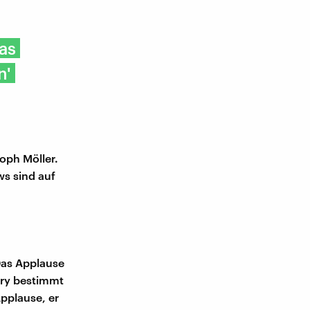
as
n'
toph Möller.
ws sind auf
 Das Applause
try bestimmt
Applause, er