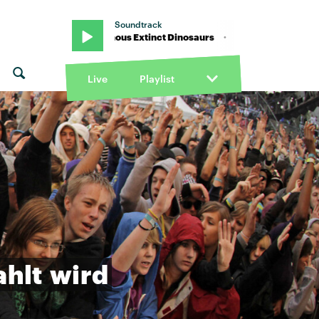
Soundtrack
tally Enormous Extinct Dinosaurs · "Never seen you dance" von Tota
Live
Playlist
ahlt
wird