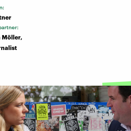
n:
tner
artner:
 Möller,
nalist