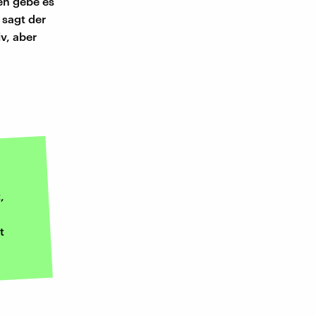
en gebe es
 sagt der
v, aber
,
t