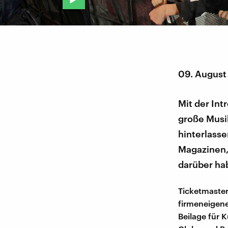
09. August
Mit der In
große Musik
hinterlass
Magazinen, 
darüber ha
Ticketmaster
firmeneigene
Beilage für K