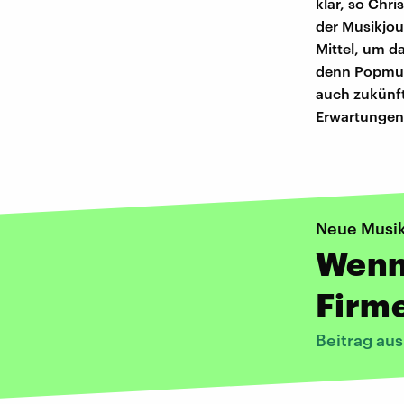
klar, so Chr
der Musikjou
Mittel, um d
denn Popmusi
auch zukünft
Erwartungen 
Neue Musi
Wenn
Firme
Beitrag au