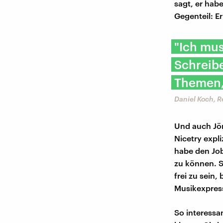
sagt, er hab
Gegenteil: E
"Ich mus
Schreib
Themen, 
Daniel Koch, R
Und auch Jör
Nicetry expl
habe den Jo
zu können. S
frei zu sein,
Musikexpress
So interessa