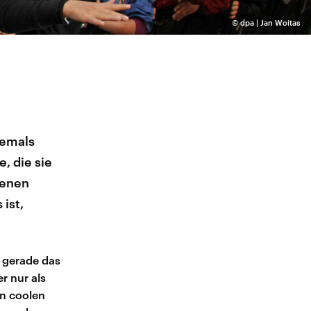
©
dpa | Jan Woitas
hemals
, die sie
genen
ist,
t gerade das
r nur als
in coolen