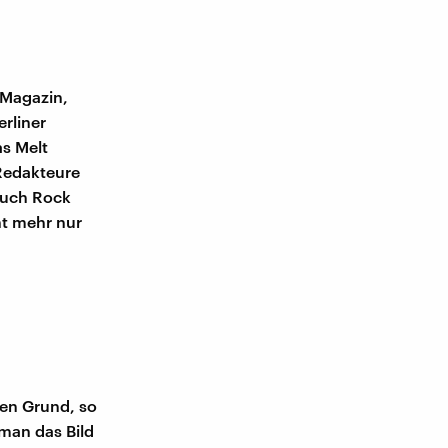
-Magazin,
rliner
as Melt
Redakteure
 auch Rock
ht mehr nur
ren Grund, so
man das Bild