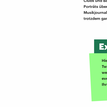
Clubs und Ba
Porträts übe
Musikjournal
trotzdem gan
E
Hi
Tw
we
ev
Ih