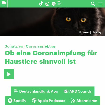
©
pexels | pixabay
Schutz vor Coronainfektion
Ob
eine
Coronaimpfung
für
Haustiere
sinnvoll
ist
Deutschlandfunk App
ARD Sounds
Spotify
Apple Podcasts
Abonnieren