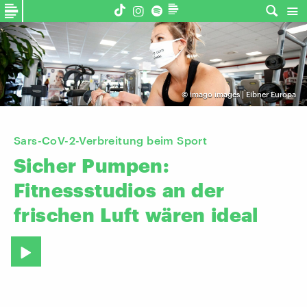
©
imago images | Eibner Europa
Sars-CoV-2-Verbreitung beim Sport
Sicher
Pumpen:
Fitnessstudios
an
der
frischen
Luft
wären
ideal