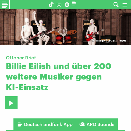
©
imago I tetra images
Offener Brief
Billie
Eilish
und
über
200
weitere
Musiker
gegen
KI-Einsatz
Deutschlandfunk App
ARD Sounds