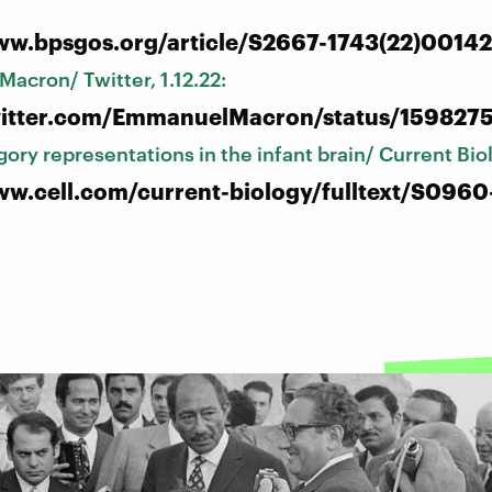
ww.bpsgos.org/article/S2667-1743(22)00142-
acron/ Twitter, 1.12.22:
twitter.com/EmmanuelMacron/status/15982
gory representations in the infant brain/ Current Bio
ww.cell.com/current-biology/fulltext/S096