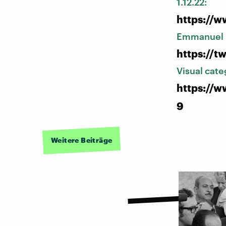
1.12.22:
https://w
Emmanuel M
https://
Visual cate
https://w
9
Weitere Beiträge