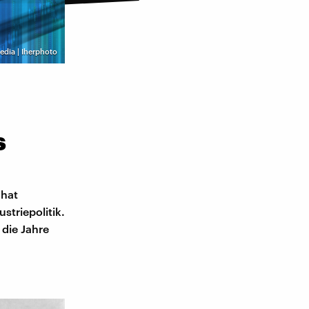
edia | Iherphoto
s
 hat
striepolitik.
 die Jahre