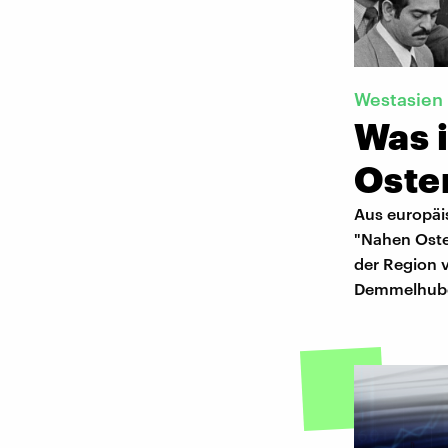
Westasien
Was i
Oste
Aus europäis
"Nahen Osten
der Region v
Demmelhube