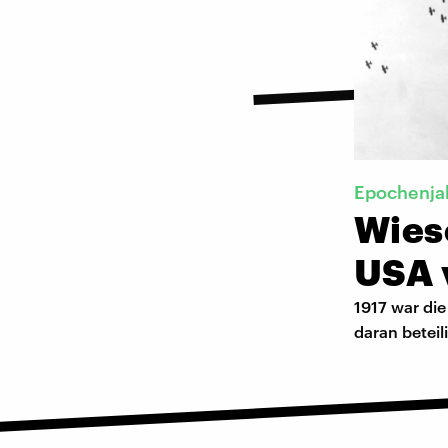
Epochenja
Wieso
USA 
1917 war die
daran beteil