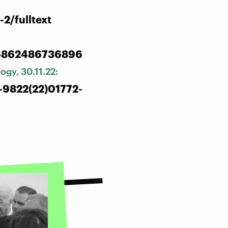
2/fulltext
75862486736896
logy, 30.11.22:
0-9822(22)01772-