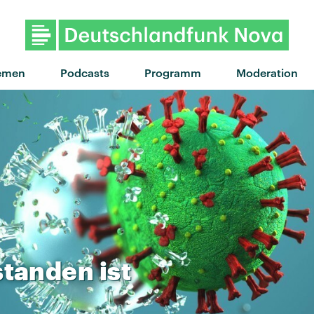
emen
Podcasts
Programm
Moderation
standen
ist