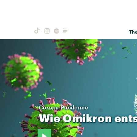
Th
Corona-Pandemie
Wie
Omikron
ent