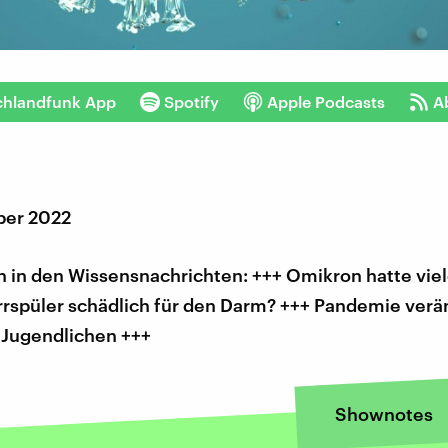
chlandfunk App
Spotify
Apple Podcasts
A
ber 2022
 in den Wissensnachrichten: +++ Omikron hatte viel
rrspüler schädlich für den Darm? +++ Pandemie verä
 Jugendlichen +++
Shownotes