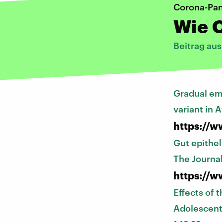
Corona-Pa
Wie O
Beitrag au
Gradual em
variant in A
https://w
Gut epithel
The Journal
https://w
Effects of 
Adolescents