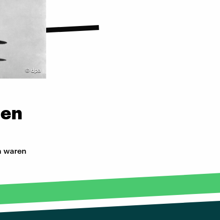
©
dpa
den
en waren