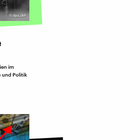
©
dpa /AP
e
ien im
 und Politik