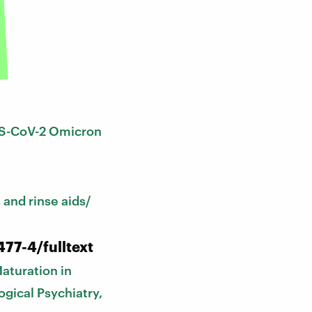
RS-CoV-2 Omicron
and rinse aids/
77-4/fulltext
aturation in
ogical Psychiatry,