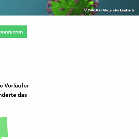
©
IMAGO | Alexander Limbach
bonnieren
e Vorläufer
nderte das