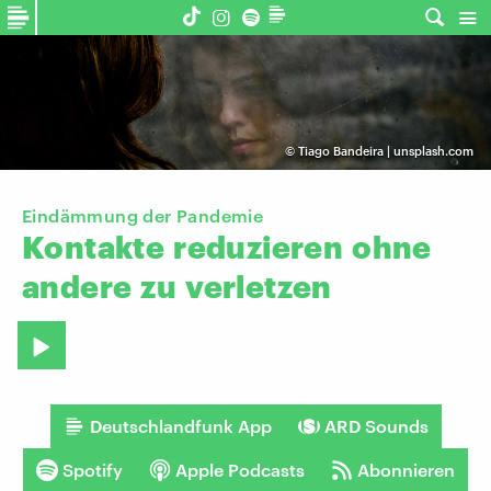
©
Tiago Bandeira | unsplash.com
Eindämmung der Pandemie
Kontakte
reduzieren
ohne
andere
zu
verletzen
Deutschlandfunk App
ARD Sounds
Spotify
Apple Podcasts
Abonnieren