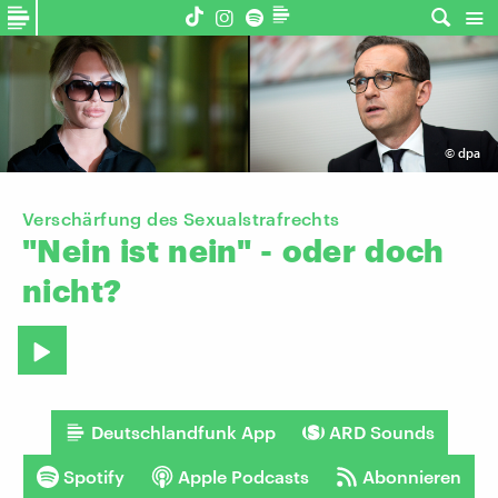
©
dpa
Verschärfung des Sexualstrafrechts
"Nein
ist
nein"
-
oder
doch
nicht?
Deutschlandfunk App
ARD Sounds
Spotify
Apple Podcasts
Abonnieren