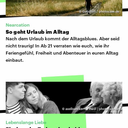
©
GabiPott / photocase.de
Nearcation
So geht Urlaub im Alltag
Nach dem Urlaub kommt der Alltagsblues. Aber seid
nicht traurig! In Ab 21 verraten wie euch, wie ihr
Feriengefühl, Freiheit und Abenteuer in euren Alltag
einbaut.
©
axelbueckert |
,
ffwd! | photocase.de
Lebenslange Liebe