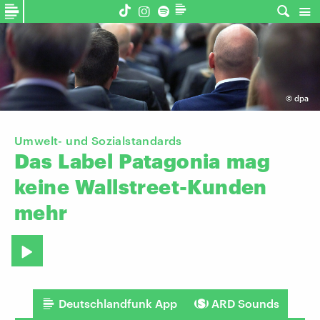
©
dpa
Umwelt- und Sozialstandards
Das
Label
Patagonia
mag
keine
Wallstreet-Kunden
mehr
Deutschlandfunk App
ARD Sounds