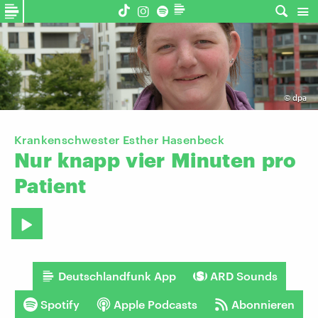
©
dpa
Krankenschwester Esther Hasenbeck
Nur
knapp
vier
Minuten
pro
Patient
Deutschlandfunk App
ARD Sounds
Spotify
Apple Podcasts
Abonnieren