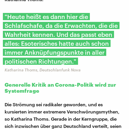
"Heute heißt es dann hier die
Schlafschafe, da die Erwachten, die die
Wahrheit kennen. Und das passt eben
alles: Esoterisches hatte auch schon
immer Anknüpfungspunkte in aller
politischen Richtungen."
Katharina Thoms, Deutschlanfunk Nova
Generelle Kritik an Corona-Politik wird zur
Systemfrage
Die Strömung sei radikaler geworden, und es
kursierten immer extremere Verschwörungsmythen,
so Katharina Thoms. Gerade in der Kerngruppe, die
sich inzwischen über ganz Deutschland verteilt, seien