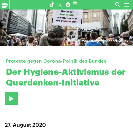
©
imago images | Michael Schick
Proteste gegen Corona-Politik des Bundes
Der
Hygiene-Aktivismus
der
Querdenken-Initiative
27. August 2020