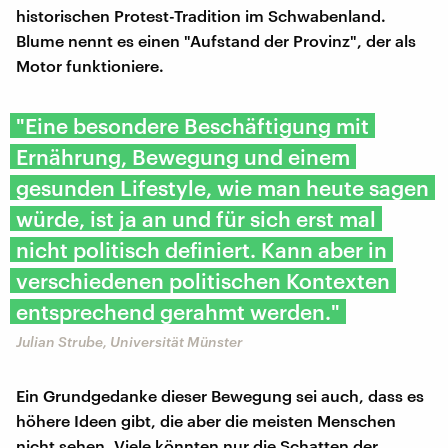
historischen Protest-Tradition im Schwabenland.
Blume nennt es einen "Aufstand der Provinz", der als
Motor funktioniere.
"Eine besondere Beschäftigung mit
Ernährung, Bewegung und einem
gesunden Lifestyle, wie man heute sagen
würde, ist ja an und für sich erst mal
nicht politisch definiert. Kann aber in
verschiedenen politischen Kontexten
entsprechend gerahmt werden."
Julian Strube, Universität Münster
Ein Grundgedanke dieser Bewegung sei auch, dass es
höhere Ideen gibt, die aber die meisten Menschen
nicht sehen. Viele könnten nur die Schatten der