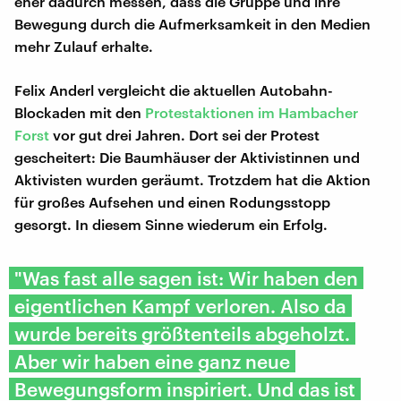
eher dadurch messen, dass die Gruppe und ihre
Bewegung durch die Aufmerksamkeit in den Medien
mehr Zulauf erhalte.
Felix Anderl vergleicht die aktuellen Autobahn-
Blockaden mit den
Protestaktionen im Hambacher
Forst
vor gut drei Jahren. Dort sei der Protest
gescheitert: Die Baumhäuser der Aktivistinnen und
Aktivisten wurden geräumt. Trotzdem hat die Aktion
für großes Aufsehen und einen Rodungsstopp
gesorgt. In diesem Sinne wiederum ein Erfolg.
"Was fast alle sagen ist: Wir haben den
eigentlichen Kampf verloren. Also da
wurde bereits größtenteils abgeholzt.
Aber wir haben eine ganz neue
Bewegungsform inspiriert. Und das ist