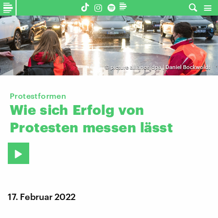
©
picture alliance/dpa | Daniel Bockwoldt
Protestformen
Wie
sich
Erfolg
von
Protesten
messen
lässt
17. Februar 2022