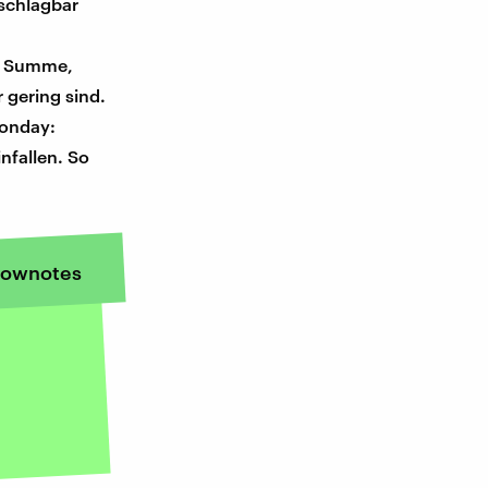
schlagbar
e Summe,
gering sind.
Monday:
nfallen. So
ownotes