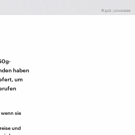
©
go2 | photocase
50g-
unden haben
efert, um
gerufen
 wenn sie
reise und