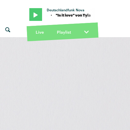
Deutschlandfunk Nova
ove" von Tyla · "Is it love" von Tyla
Live
Playlist