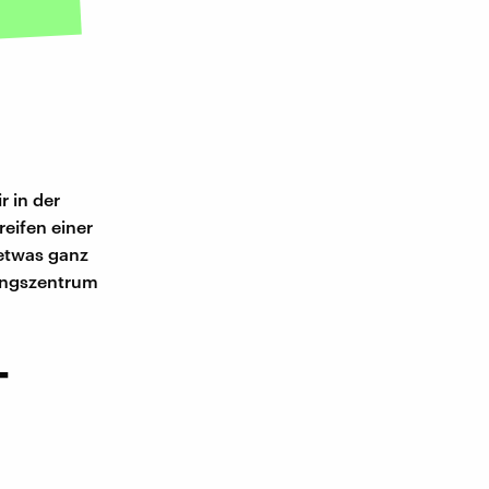
r in der
eifen einer
 etwas ganz
nungszentrum
-