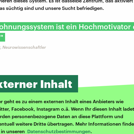
vieren dieses System. Es ist dasselbe Zentrum, das aktivier
as süchtig sind und unsere Sucht befriedigen.
lohnungssystem ist ein Hochmotivator 
"
r, Neurowissenschaftler
xterner Inhalt
er geht es zu einem externen Inhalt eines Anbieters wie
itter, Facebook, Instagram o.ä. Wenn Ihr diesen Inhalt ladet
rden personenbezogene Daten an diese Plattform und
entuell weitere Dritte übertragen. Mehr Informationen finde
r in unseren
Datenschutzbestimmungen
.