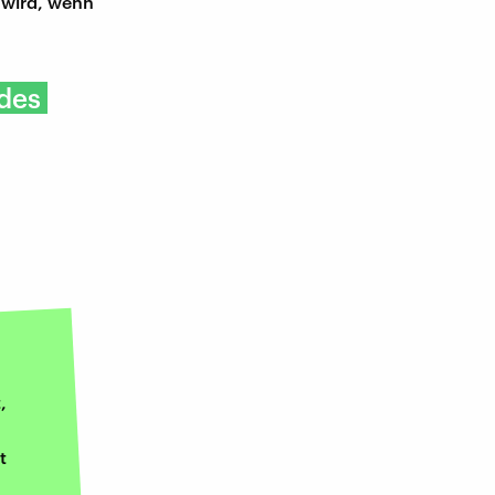
t wird, wenn
des
,
t