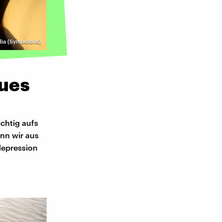
ia (Symbolbild)
ues
ichtig aufs
nn wir aus
depression