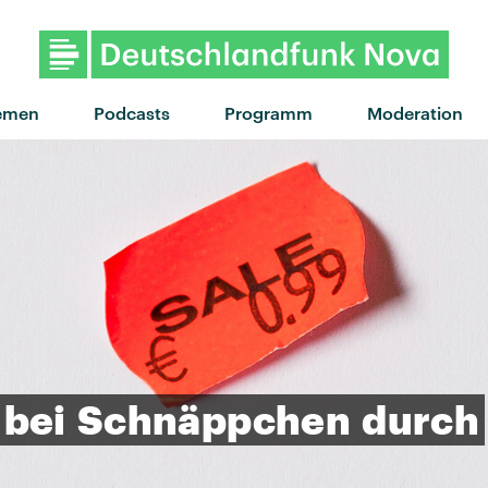
"Is it love" von Tyla · "Is it l
emen
Podcasts
Programm
Moderation
bei
Schnäppchen
durch