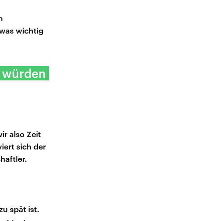
n
twas wichtig
, würden
r also Zeit
iert sich der
aftler.
u spät ist.