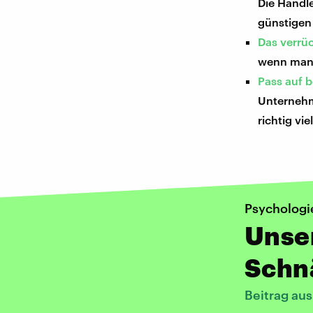
Die Händl
günstigen
Das verrü
wenn man 
Pass auf 
Unternehm
richtig vi
Psychologi
Unser
Schn
Beitrag au