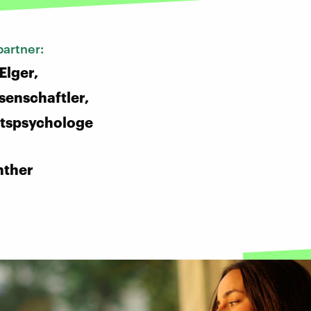
artner:
Elger,
enschaftler,
ftspsychologe
:
nther