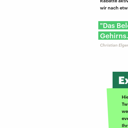
Rabatte akti
wir nach etw
"Das Be
Gehirns.
Christian Elge
E
Hi
Tw
we
ev
Ih