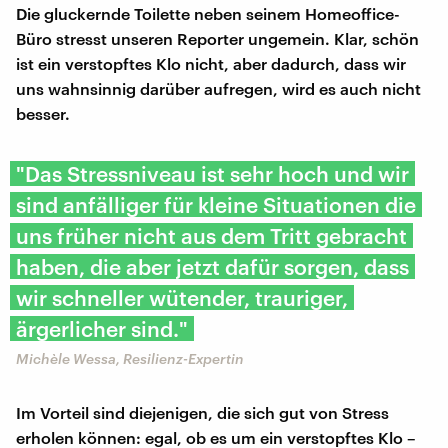
Die gluckernde Toilette neben seinem Homeoffice-
Büro stresst unseren Reporter ungemein. Klar, schön
ist ein verstopftes Klo nicht, aber dadurch, dass wir
uns wahnsinnig darüber aufregen, wird es auch nicht
besser.
"Das Stressniveau ist sehr hoch und wir
sind anfälliger für kleine Situationen die
uns früher nicht aus dem Tritt gebracht
haben, die aber jetzt dafür sorgen, dass
wir schneller wütender, trauriger,
ärgerlicher sind."
Michèle Wessa, Resilienz-Expertin
Im Vorteil sind diejenigen, die sich gut von Stress
erholen können: egal, ob es um ein verstopftes Klo –