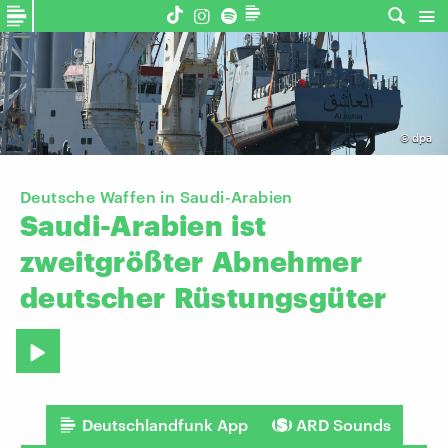
©
dpa
Deutsche Waffen in Saudi-Arabien
Saudi-Arabien
ist
zweitgrößter
Abnehmer
deutscher
Rüstungsgüter
Deutschlandfunk App
ARD Sounds