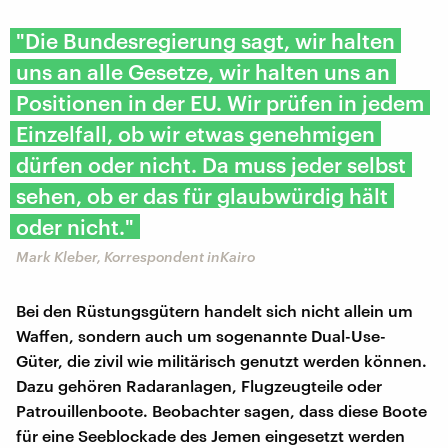
"Die Bundesregierung sagt, wir halten
uns an alle Gesetze, wir halten uns an
Positionen in der EU. Wir prüfen in jedem
Einzelfall, ob wir etwas genehmigen
dürfen oder nicht. Da muss jeder selbst
sehen, ob er das für glaubwürdig hält
oder nicht."
Mark Kleber, Korrespondent inKairo
Bei den Rüstungsgütern handelt sich nicht allein um
Waffen, sondern auch um sogenannte Dual-Use-
Güter, die zivil wie militärisch genutzt werden können.
Dazu gehören Radaranlagen, Flugzeugteile oder
Patrouillenboote. Beobachter sagen, dass diese Boote
für eine Seeblockade des Jemen eingesetzt werden