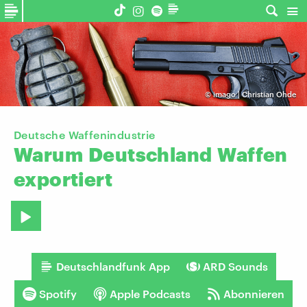
©
imago | Christian Ohde
Deutsche Waffenindustrie
Warum
Deutschland
Waffen
exportiert
Deutschlandfunk App
ARD Sounds
Spotify
Apple Podcasts
Abonnieren