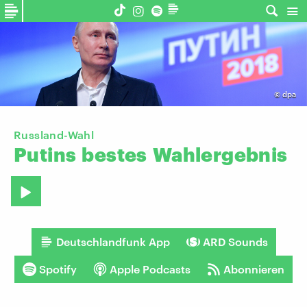
©
dpa
Russland-Wahl
Putins
bestes
Wahlergebnis
Deutschlandfunk App
ARD Sounds
Spotify
Apple Podcasts
Abonnieren