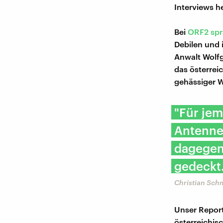
Interviews h
Bei
ORF2 sp
Debilen und 
Anwalt Wolfg
das österrei
gehässiger W
"Für je
Antenne
dagegen 
gedeckt
Christian Sch
Unser Report
österreichis