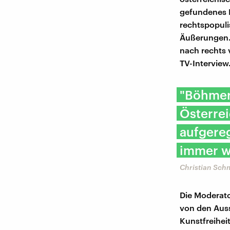
gefundenes F
rechtspopuli
Äußerungen. 
nach rechts 
TV-Interview
"Böhmer
Österrei
aufgereg
immer we
Christian Sch
Die Moderato
von den Aus
Kunstfreiheit