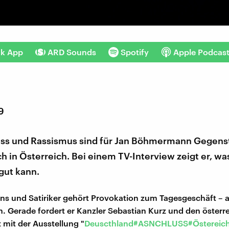
nk App
ARD Sounds
Spotify
Apple Podcas
9
s und Rassismus sind für Jan Böhmermann Gegenst
ch in Österreich. Bei einem TV-Interview zeigt er, wa
gut kann.
s und Satiriker gehört Provokation zum Tagesgeschäft – a
Gerade fordert er Kanzler Sebastian Kurz und den österr
 mit der Ausstellung "
Deuscthland#ASNCHLUSS#Östereic