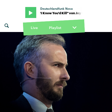
Deutschlandfunk Nova
y Crookes · "I Know You'd Kill" von Joy Crookes · "I Know You'd Kill
Live
Playlist