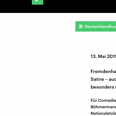
Deutschlandfu
13. Mai 201
Fremdenhas
Satire – au
besonders 
Für Comedian
Böhmermann. 
Nationalstolz