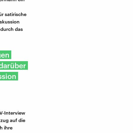
r satirische
iskussion
n durch das
gen
 darüber
ssion
TV-Interview
zug auf die
h ihre