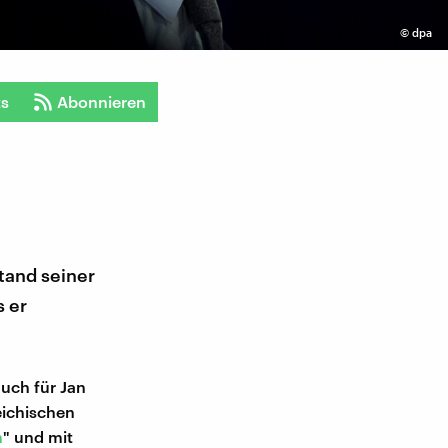
©
dpa
ts
Abonnieren
and seiner
s er
uch für Jan
eichischen
h
" und mit