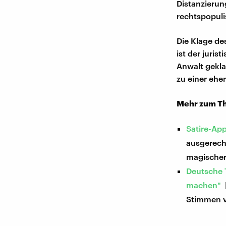
Distanzierun
rechtspopulis
Die Klage d
ist der juris
Anwalt gekla
zu einer eher
Mehr zum T
Satire-Ap
ausgerech
magischer 
Deutsche 
machen"
|
Stimmen v