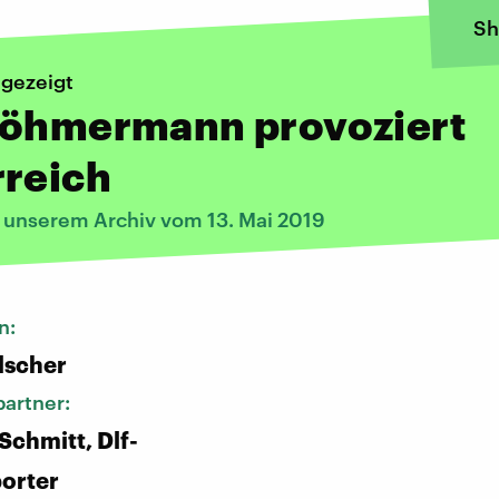
Sh
ngezeigt
Böhmermann provoziert
rreich
s unserem Archiv vom 13. Mai 2019
n:
lscher
artner:
Schmitt, Dlf-
orter