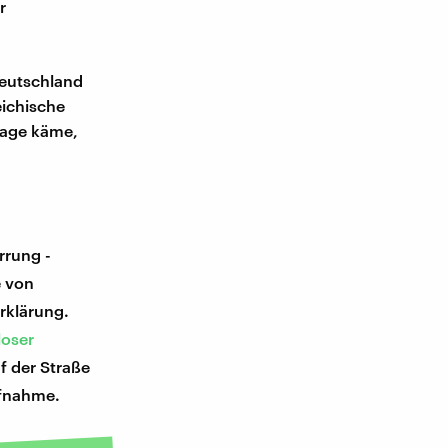
r
Deutschland
eichische
lage käme,
rrung -
e von
rklärung.
loser
f der Straße
fnahme.