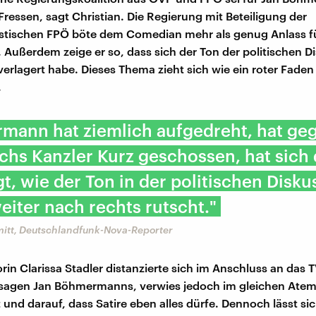
ressen, sagt Christian. Die Regierung mit Beteiligung der
stischen FPÖ böte dem Comedian mehr als genug Anlass fü
Außerdem zeige er so, dass sich der Ton der politischen D
verlagert habe. Dieses Thema zieht sich wie ein roter Fade
.
mann hat ziemlich aufgedreht, hat ge
chs Kanzler Kurz geschossen, hat sich
t, wie der Ton in der politischen Disku
iter nach rechts rutscht."
mitt, Deutschlandfunk-Nova-Reporter
rin Clarissa Stadler distanzierte sich im Anschluss an das 
sagen Jan Böhmermanns, verwies jedoch im gleichen Atem
 und darauf, dass Satire eben alles dürfe. Dennoch lässt sic