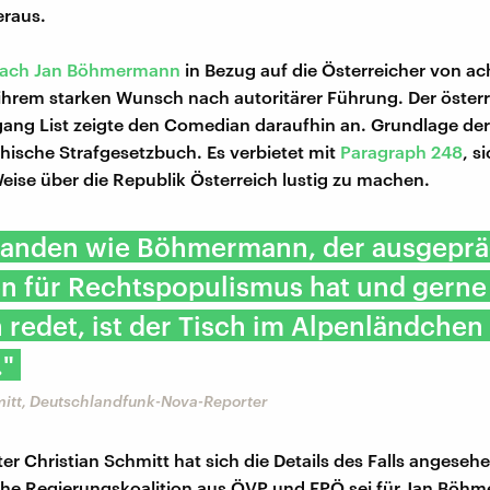
eraus.
rach Jan Böhmermann
in Bezug auf die Österreicher von ac
ihrem starken Wunsch nach autoritärer Führung. Der öster
ang List zeigte den Comedian daraufhin an. Grundlage der 
chische Strafgesetzbuch. Es verbietet mit
Paragraph 248
, s
eise über die Republik Österreich lustig zu machen.
manden wie Böhmermann, der ausgeprä
n für Rechtspopulismus hat und gerne
redet, ist der Tisch im Alpenländchen
."
mitt, Deutschlandfunk-Nova-Reporter
er Christian Schmitt hat sich die Details des Falls angesehe
che Regierungskoalition aus ÖVP und FPÖ sei für Jan Böh