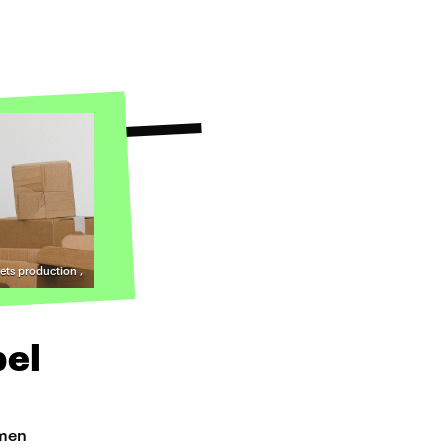
vets production
,
bel
amen