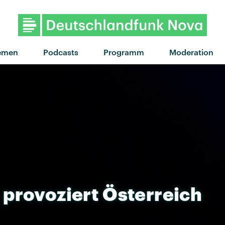
"I Know You'd Kill" von Jo
emen
Podcasts
Programm
Moderation
provoziert
Österreich