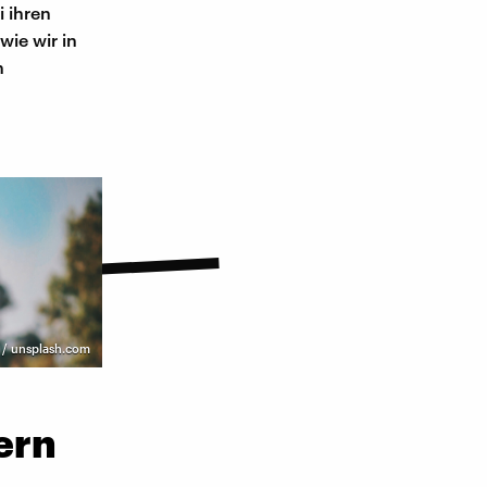
 ihren
ie wir in
n
 / unsplash.com
ern