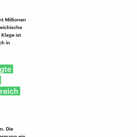
ht Millionen
reichische
Klage ist
ich in
gte
 reich
n. Die
mermann ein