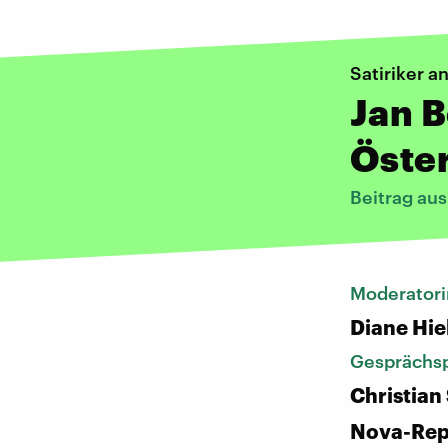
Satiriker a
Jan 
Öste
Beitrag au
Moderatori
Diane Hie
Gesprächsp
Christian 
Nova-Rep