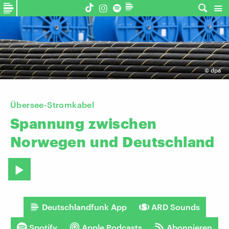
©
dpa
Übersee-Stromkabel
Spannung
zwischen
Norwegen
und
Deutschland
Deutschlandfunk App
ARD Sounds
Spotify
Apple Podcasts
Abonnieren