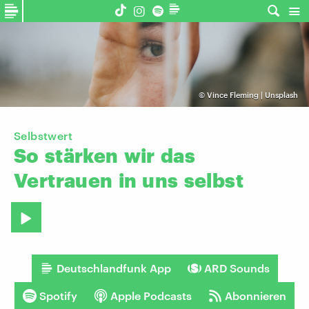
©
Vince Fleming | Unsplash
Selbstwert
So
stärken
wir
das
Vertrauen
in
uns
selbst
Deutschlandfunk App
ARD Sounds
Spotify
Apple Podcasts
Abonnieren