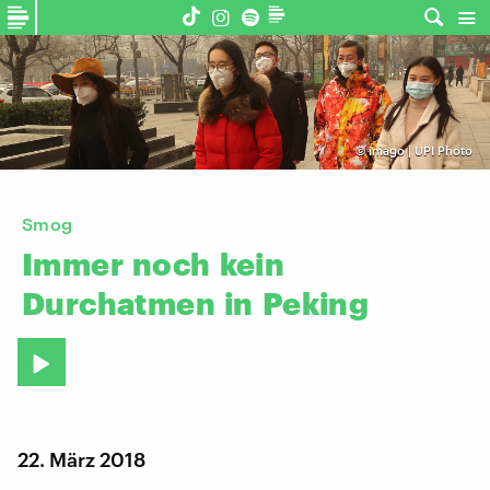
©
imago | UPI Photo
Smog
Immer
noch
kein
Durchatmen
in
Peking
22. März 2018