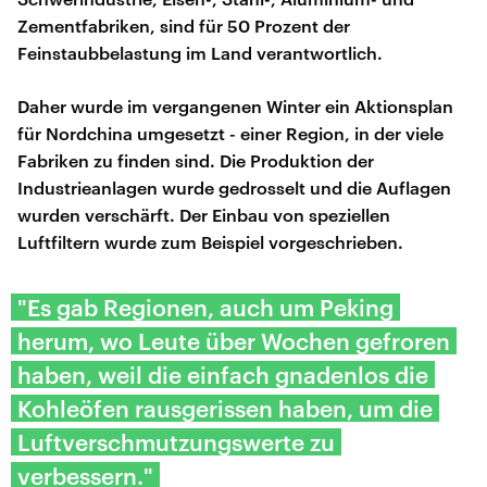
Zementfabriken, sind für 50 Prozent der
Feinstaubbelastung im Land verantwortlich.
Daher wurde im vergangenen Winter ein Aktionsplan
für Nordchina umgesetzt - einer Region, in der viele
Fabriken zu finden sind. Die Produktion der
Industrieanlagen wurde gedrosselt und die Auflagen
wurden verschärft. Der Einbau von speziellen
Luftfiltern wurde zum Beispiel vorgeschrieben.
"Es gab Regionen, auch um Peking
herum, wo Leute über Wochen gefroren
haben, weil die einfach gnadenlos die
Kohleöfen rausgerissen haben, um die
Luftverschmutzungswerte zu
verbessern."