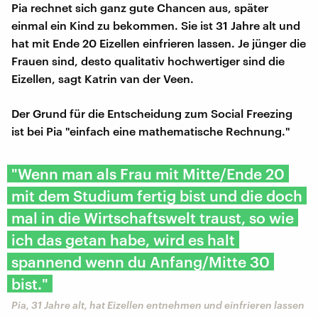
Pia rechnet sich ganz gute Chancen aus, später
einmal ein Kind zu bekommen. Sie ist 31 Jahre alt und
hat mit Ende 20 Eizellen einfrieren lassen. Je jünger die
Frauen sind, desto qualitativ hochwertiger sind die
Eizellen, sagt Katrin van der Veen.
Der Grund für die Entscheidung zum Social Freezing
ist bei Pia "einfach eine mathematische Rechnung."
"Wenn man als Frau mit Mitte/Ende 20
mit dem Studium fertig bist und die doch
mal in die Wirtschaftswelt traust, so wie
ich das getan habe, wird es halt
spannend wenn du Anfang/Mitte 30
bist."
Pia, 31 Jahre alt, hat Eizellen entnehmen und einfrieren lassen