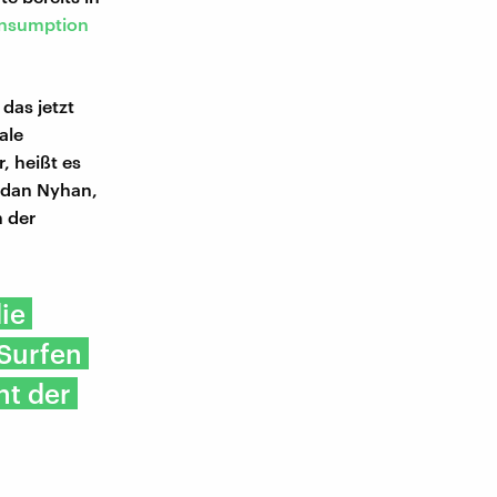
onsumption
 das jetzt
ale
, heißt es
ndan Nyhan,
n der
ie
Surfen
nt der