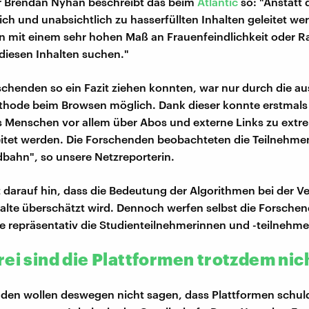
r Brendan Nyhan beschreibt das beim
Atlantic
so: "Anstatt 
lich und unabsichtlich zu hasserfüllten Inhalten geleitet w
 mit einem sehr hohen Maß an Frauenfeindlichkeit oder R
 diesen Inhalten suchen."
schenden so ein Fazit ziehen konnten, war nur durch die au
hode beim Browsen möglich. Dank dieser konnte erstmals
 Menschen vor allem über Abos und externe Links zu extr
eitet werden. Die Forschenden beobachteten die Teilnehme
ldbahn", so unsere Netzreporterin.
t darauf hin, dass die Bedeutung der Algorithmen bei der V
alte überschätzt wird. Dennoch werfen selbst die Forschen
ie repräsentativ die Studienteilnehmerinnen und -teilnehme
rei sind die Plattformen trotzdem nic
den wollen deswegen nicht sagen, dass Plattformen schuldf