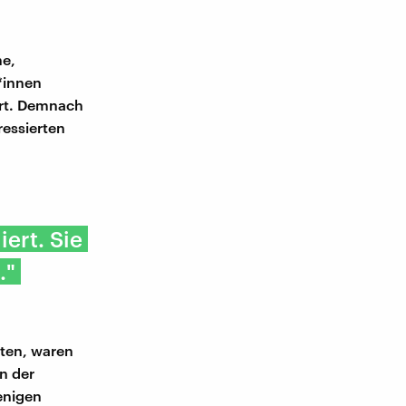
he,
*innen
ert. Demnach
ressierten
ert. Sie
."
uten, waren
n der
enigen