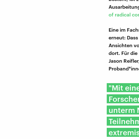
Ausarbeitung
of radical c
Eine im Fach
erneut: Dass
Ansichten vo
dort. Für d
Jason Reifle
Proband*inne
"Mit ei
Forsche
unterm 
Teilneh
extremis