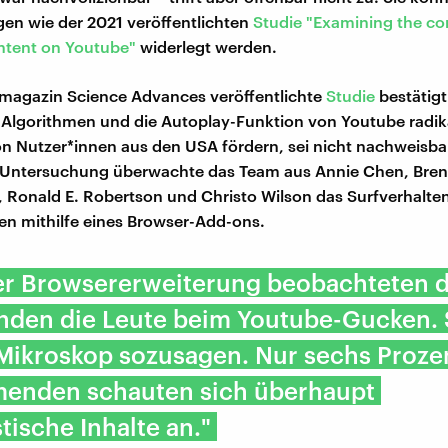
en wie der 2021 veröffentlichten
Studie "Examining the c
ontent on Youtube"
widerlegt werden.
magazin Science Advances veröffentlichte
Studie
bestätigt
 Algorithmen und die Autoplay-Funktion von Youtube radik
n Nutzer*innen aus den USA fördern, sei nicht nachweisbar
ie Untersuchung überwachte das Team aus Annie Chen, Bre
r, Ronald E. Robertson und Christo Wilson das Surfverhalte
n mithilfe eines Browser-Add-ons.
ner Browsererweiterung beobachteten d
nden die Leute beim Youtube-Gucken. 
Mikroskop sozusagen. Nur sechs Proze
menden schauten sich überhaupt
tische Inhalte an."