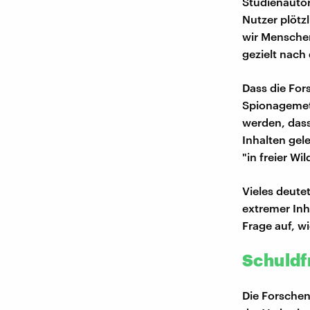
Studienauto
Nutzer plötz
wir Menschen
gezielt nach
Dass die For
Spionagemet
werden, dass
Inhalten gel
"in freier Wi
Vieles deute
extremer Inh
Frage auf, w
Schuldf
Die Forschen