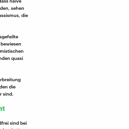
dass naive
erden, sehen
assismus, die
sgefeilte
 bewiesen
emistischen
nden quasi
erbreitung
den die
r sind.
ht
rei sind bei