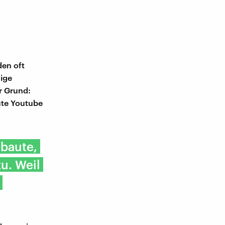
den oft
dige
r Grund:
ute Youtube
baute,
u. Weil