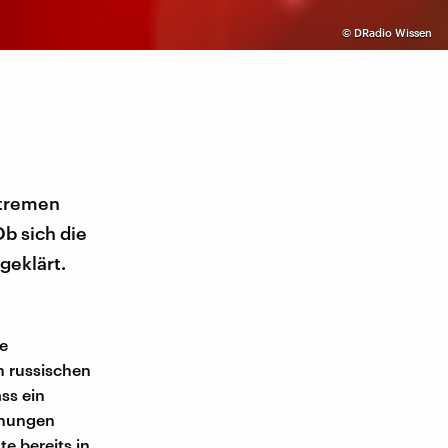
©
DRadio Wissen
xtremen
b sich die
geklärt.
e
 russischen
ss ein
inungen
te bereits in