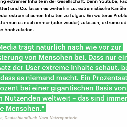
ung extremer Inhalte in der Gesellschaft. Denn Youtube, Fa
tter) und Co. lassen es weiterhin zu, extremistische Kanäle
der extremistischen Inhalten zu folgen. Ein weiteres Probl
ttformen es noch immer (oder wieder) zulassen, extreme od
en hochzuladen.
Media trägt natürlich nach wie vor zur
sierung von Menschen bei. Dass nur ein
atz der User extreme Inhalte schaut, 
, dass es niemand macht. Ein Prozentsa
ozent bei einer gigantischen Basis von
en Nutzenden weltweit – das sind imme
le Menschen."
te, Deutschlandfunk-Nova-Netzreporterin