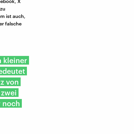
cebook, X
 zu
em ist auch,
er falsche
 kleiner
bedeutet
tz von
 zwei
r noch