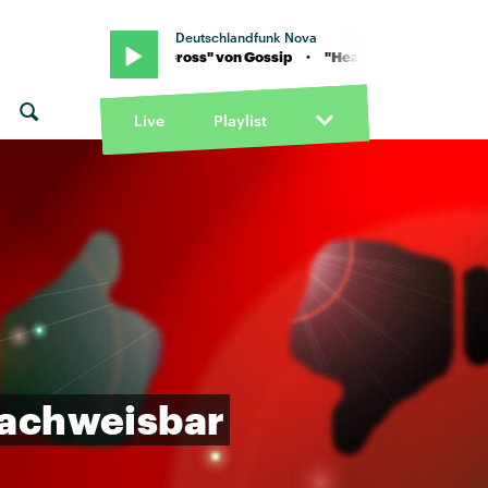
Deutschlandfunk Nova
p · "Heavy Cross" von Gossip · "Heavy Cross" von Gossip
Live
Playlist
achweisbar