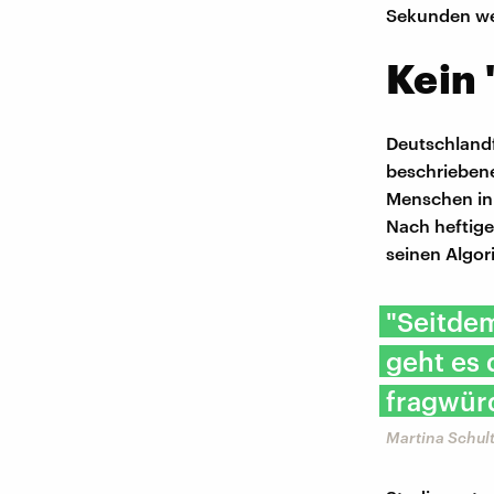
Sekunden w
Kein 
Deutschlandf
beschriebene
Menschen in 
Nach heftige
seinen Algo
" Seitd
geht es 
fragwür
Martina Schul