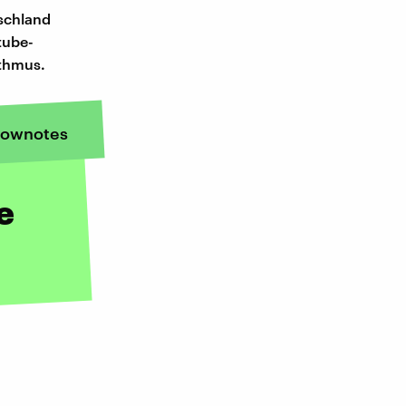
tschland
tube-
ithmus.
ownotes
e