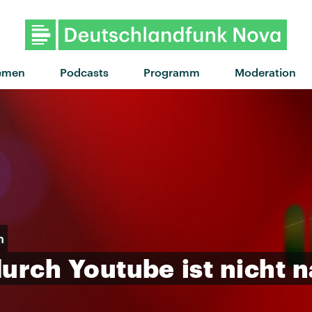
"Heavy Cross" von Gossi
emen
Podcasts
Programm
Moderation
n
durch
Youtube
ist
nicht
n