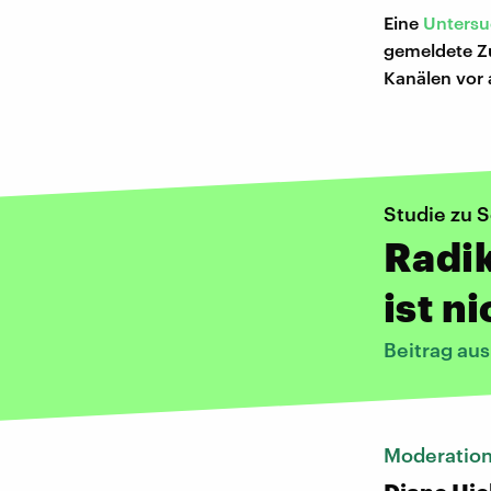
Eine
Untersu
gemeldete Zu
Kanälen vor 
Studie zu 
Radik
ist n
Beitrag au
Moderatio