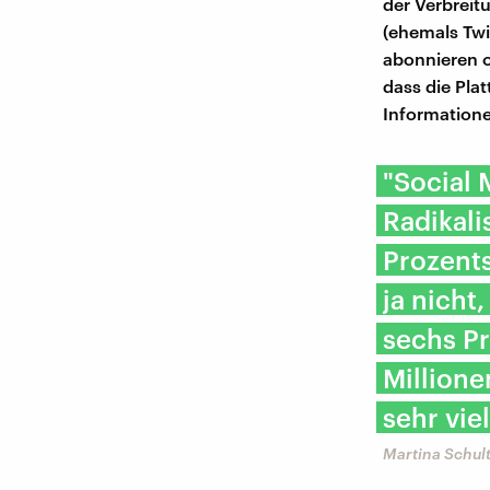
der Verbreit
(ehemals Twi
abonnieren o
dass die Pla
Information
"Social 
Radikali
Prozents
ja nicht
sechs Pr
Million
sehr vie
Martina Schul