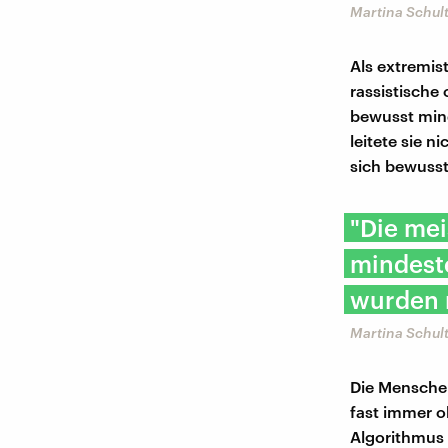
Martina Schul
Als extremis
rassistische
bewusst mind
leitete sie n
sich bewusst
"Die me
mindeste
wurden n
Martina Schul
Die Menschen
fast immer o
Algorithmus 