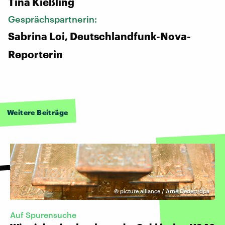
Tina Kießling
Gesprächspartnerin:
Sabrina Loi, Deutschlandfunk-Nova-
Reporterin
Weitere Beiträge
©
picture alliance / Arne Dedert/dpa
Auf Spurensuche