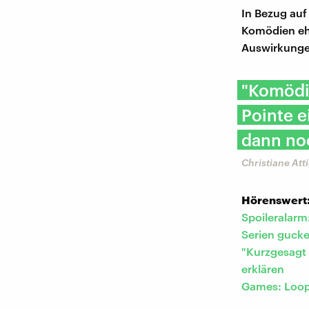
In Bezug auf
Komödien ehe
Auswirkungen
"Komödie
Pointe e
dann no
Christiane Att
Hörenswert
Spoileralarm:
Serien gucke
"Kurzgesagt 
erklären
Games: Loop