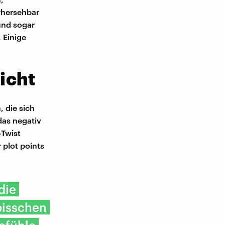
orhersehbar
und sogar
 Einige
icht
 die sich
das negativ
-Twist
plot points
die
bisschen