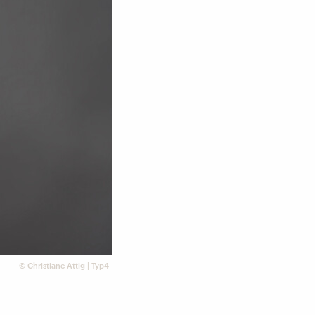
©
Christiane Attig | Typ4