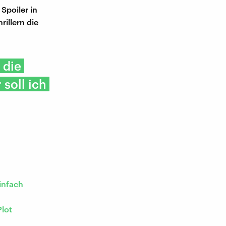
Spoiler in
illern die
 die
soll ich
infach
lot