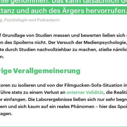
ie genommen. Das kann tatsächlich G
tanz und auch des Ärgers hervorrufen.
ig, Psychologin und Podcasterin
uf Grundlage von Studien messen und bewerten ließen sich 
 des Spoilerns nicht. Der Versuch der Medienpsychologie,
kte durch Studien nachvollziehbar zu machen, stieße nämlic
n.
ige Verallgemeinerung
toren zu isolieren und von der Filmgucken-Sofa-Situation i
führe stets zu einem Verlust an
externer Validität
, die Realit
r einfangen. Die Laborergebnisse ließen sich nur sehr begr
ern und sich kaum auf ein reales Phänomen – hier das Spoi
ragen.