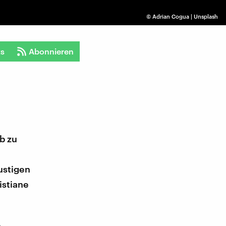
©
Adrian Cogua | Unsplash
ts
Abonnieren
b zu
ustigen
istiane
,