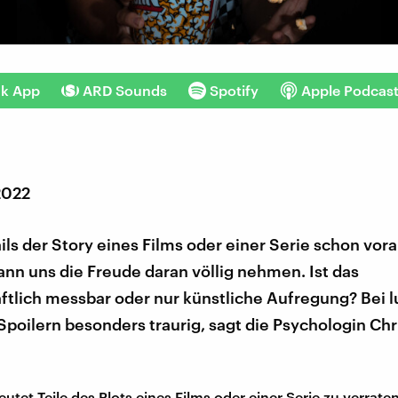
nk App
ARD Sounds
Spotify
Apple Podcas
2022
ils der Story eines Films oder einer Serie schon vora
ann uns die Freude daran völlig nehmen. Ist das
ftlich messbar oder nur künstliche Aufregung? Bei l
Spoilern besonders traurig, sagt die Psychologin Chr
utet Teile des Plots eines Films oder einer Serie zu verraten