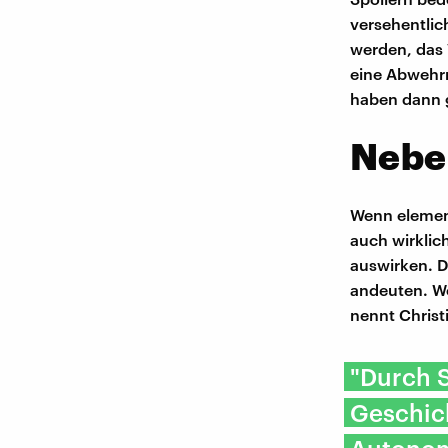
versehentlic
werden, das
eine Abwehrr
haben dann g
Neben
Wenn elemen
auch wirklic
auswirken. D
andeuten. We
nennt Christi
"Durch S
Geschich