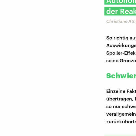
Autonom
der Reak
Christiane Att
So richtig a
Auswirkungen
Spoiler-Effe
seine Grenze
Schwier
Einzelne Fak
übertragen, 
so nur schwe
verallgemein
zurückübert