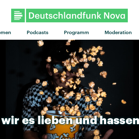
"Lunch Money" von Radio 
emen
Podcasts
Programm
Moderation
wir
es
lieben
und
hasse