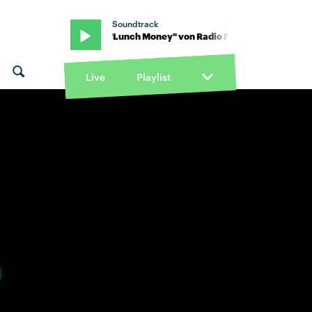
Soundtrack
Free Alice · "Lunch Money" von Radio Free Alice · "Lunch Money" v
Live
Playlist
n