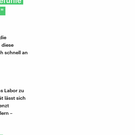
efühle
"
die
 diese
h schnell an
ns Labor zu
ät lässt sich
enzt
lern –