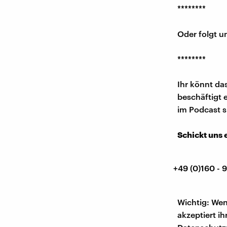
********
Oder folgt u
********
Ihr könnt da
beschäftigt 
im Podcast s
Schickt uns 
+49 (0)160 - 
Wichtig: Wen
akzeptiert ih