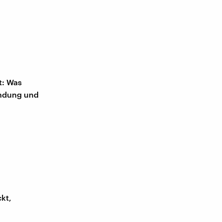
t: Was
endung und
kt,