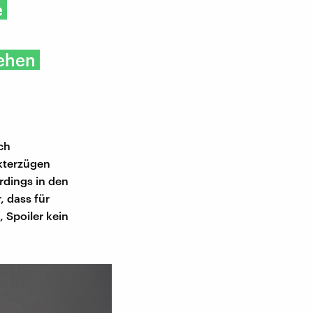
e
gehen
ch
kterzügen
erdings in den
, dass für
 Spoiler kein