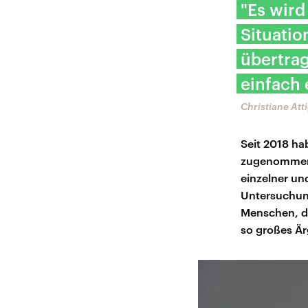
"Es wird
Situatio
übertra
einfach 
Christiane Att
Seit 2018 ha
zugenommen,
einzelner und
Untersuchung
Menschen, di
so großes Är