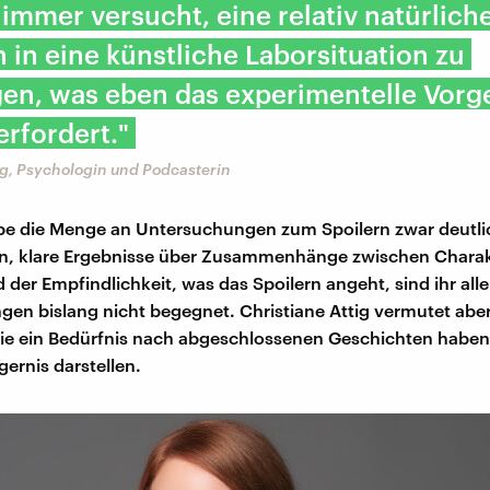
 immer versucht, eine relativ natürlich
n in eine künstliche Laborsituation zu
gen, was eben das experimentelle Vor
erfordert."
ig, Psychologin und Podcasterin
be die Menge an Untersuchungen zum Spoilern zwar deutli
 klare Ergebnisse über Zusammenhänge zwischen Chara
 der Empfindlichkeit, was das Spoilern angeht, sind ihr all
en bislang nicht begegnet. Christiane Attig vermutet aber
e ein Bedürfnis nach abgeschlossenen Geschichten haben,
gernis darstellen.