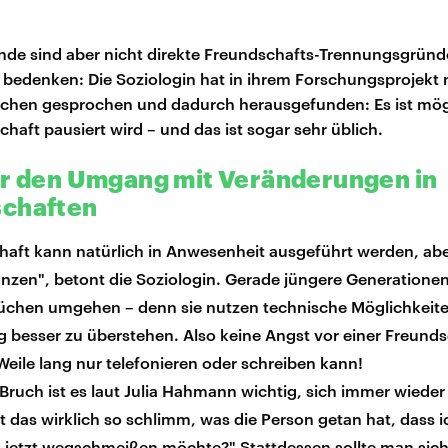
de sind aber nicht direkte Freundschafts-Trennungsgründe,
edenken: Die Soziologin hat in ihrem Forschungsprojekt m
schen gesprochen und dadurch herausgefunden: Es ist mög
haft pausiert wird – und das ist sogar sehr üblich.
ür den Umgang mit Veränderungen in
chaften
haft kann natürlich in Anwesenheit ausgeführt werden, abe
anzen", betont die Soziologin. Gerade jüngere Generatione
rüchen umgehen – denn sie nutzen technische Möglichkeit
 besser zu überstehen. Also keine Angst vor einer Freund
eile lang nur telefonieren oder schreiben kann!
Bruch ist es laut Julia Hahmann wichtig, sich immer wieder
st das wirklich so schlimm, was die Person getan hat, dass i
 jetzt wegschmeißen möchte?" Stattdessen sollte man sich