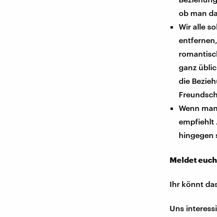
ob man da
Wir alle s
entfernen,
romantisch
ganz übli
die Bezieh
Freundscha
Wenn man e
empfiehlt 
hingegen 
Meldet euch
Ihr könnt da
Uns interess