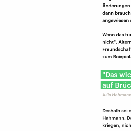
Änderungen i
dann brauche
angewiesen si
Wenn das für
nicht". Alte
Freundschaf
zum Beispiel
"Das wic
auf Brüc
Julia Hahman
Deshalb sei 
Hahmann. Da
kriegen, nic