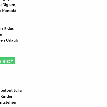
mäßig um,
e-Kontakt
haft das
er
men Urlaub
e sich
betont Julia
 Kinder
entstehen