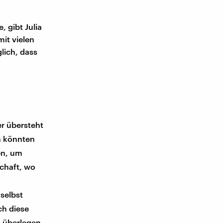
 gibt Julia
it vielen
lich, dass
r übersteht
n könnten
en, um
schaft, wo
 selbst
ch diese
 überlegen,