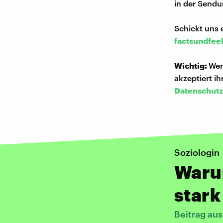
in der Sendu
Schickt uns 
factsundfee
Wichtig:
Wen
akzeptiert i
Datenschutz
Soziologin
Waru
star
Beitrag au