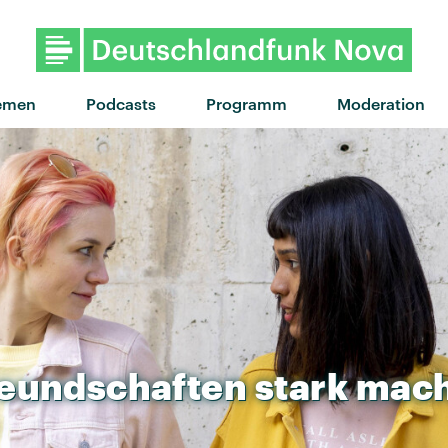
"Front Row" von BROCKHOFF
emen
Podcasts
Programm
Moderation
eundschaften
stark
mac