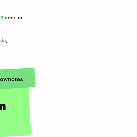
52
oder an
ckt,
ownotes
n