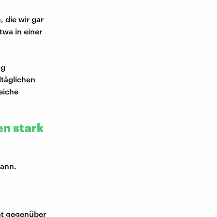
 die wir gar
twa in einer
ng
ltäglichen
eiche
n stark
mann.
tät gegenüber