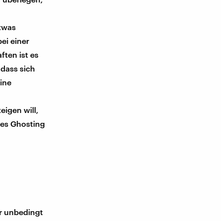
etwas
ei einer
ften ist es
dass sich
eine
igen will,
hes Ghosting
ir unbedingt