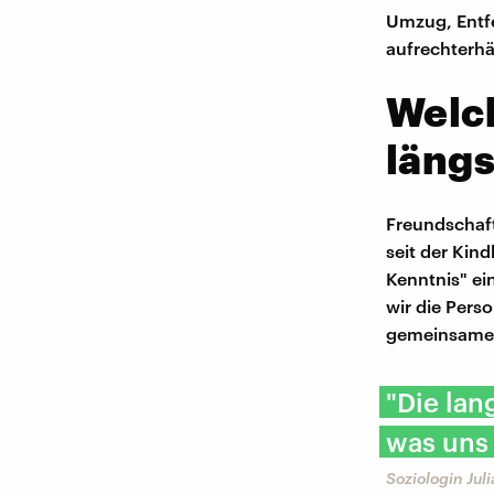
Umzug, Entf
aufrechterhä
Welc
läng
Freundschafte
seit der Kin
Kenntnis" ein
wir die Pers
gemeinsame L
"Die lan
was uns 
Soziologin Ju