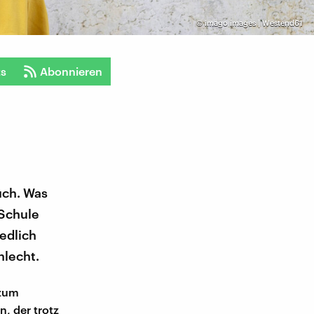
©
imago images | Westend61
ts
Abonnieren
uch. Was
 Schule
edlich
hlecht.
 zum
n, der trotz