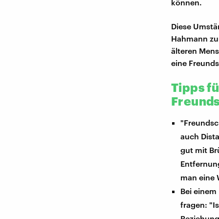
können.
Diese Umstän
Hahmann zu b
älteren Men
eine Freundsc
Tipps f
Freunds
"Freundsc
auch Dist
gut mit B
Entfernung
man eine W
Bei einem 
fragen: "I
Beziehung