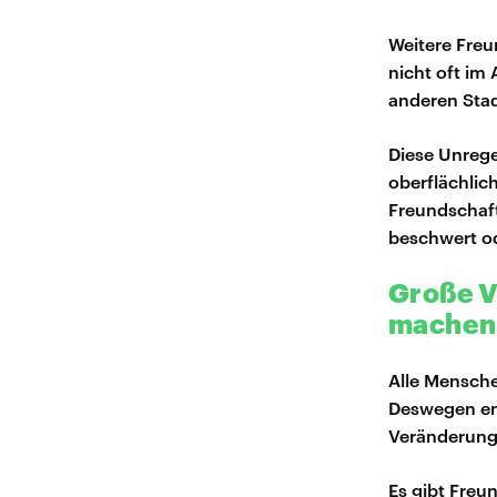
Weitere Freu
nicht oft im 
anderen Stad
Diese Unrege
oberflächlich
Freundschaft
beschwert od
Große V
machen
Alle Mensche
Deswegen ent
Veränderung
Es gibt Freu