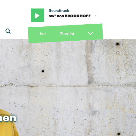
Soundtrack
 · "Front Row" von BROCKHOFF · "Front Row" von BROCKHOFF
Live
Playlist
hen