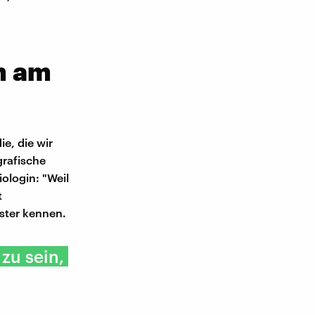
n am
ie, die wir
grafische
iologin: "Weil
t
ister kennen.
zu sein,