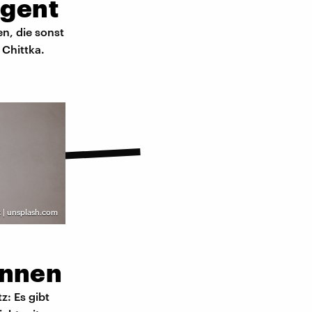
igent
n, die sonst
 Chittka.
t | unsplash.com
önnen
z: Es gibt