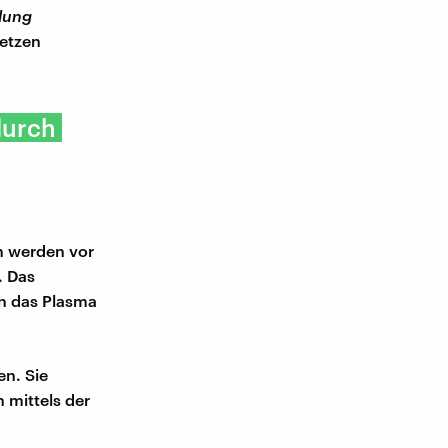
ilung
setzen
durch
n werden vor
. Das
en das Plasma
n. Sie
 mittels der