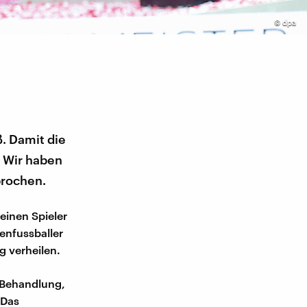
©
dpa
. Damit die
. Wir haben
prochen.
einen Spieler
enfussballer
ig verheilen.
-Behandlung,
 Das