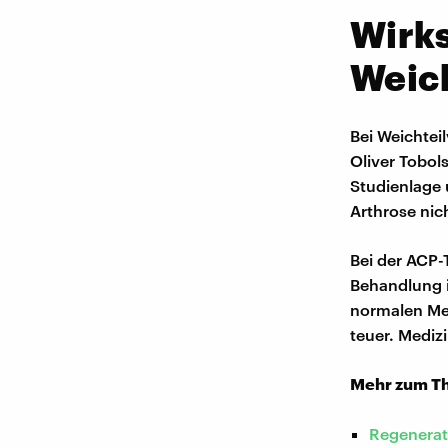
Wirk
Weic
Bei Weichtei
Oliver Tobol
Studienlage 
Arthrose nic
Bei der ACP-
Behandlung i
normalen Men
teuer. Medizi
Mehr zum Th
Regenerat