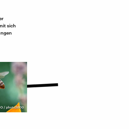
er
mit sich
hungen
O / photo2000