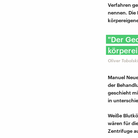
Verfahren ge
nennen. Die 
körpereigene
"Der Ge
körpere
Oliver Tobolsk
Manuel Neuer
der Behandlu
geschieht mi
in unterschi
Weiße Blutkö
wären für di
Zentrifuge au