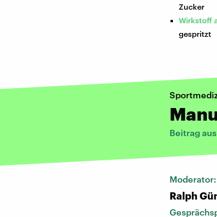
Zucker
Wirkstoff 
gespritzt
Sportmediz
Manu
Beitrag au
Moderator
Ralph Gü
Gesprächsp