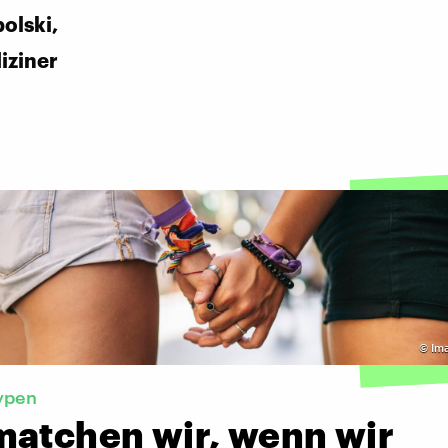
olski,
iziner
©
Im
ypen
matchen wir, wenn wir