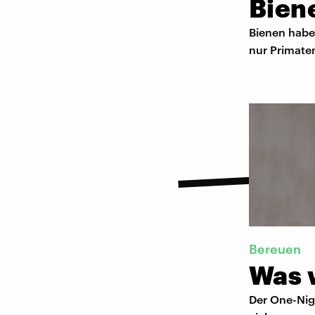
Biene
Bienen habe
nur Primaten
Bereuen
Was 
Der One-Nigh