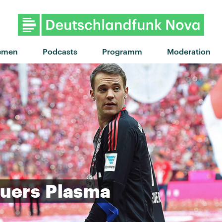
emen
Podcasts
Programm
Moderation
uers
Plasma