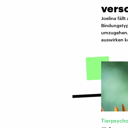
vers
Joelina fäll
Bindungstyp 
umzugehen. 
auswirken k
Tierpsycho