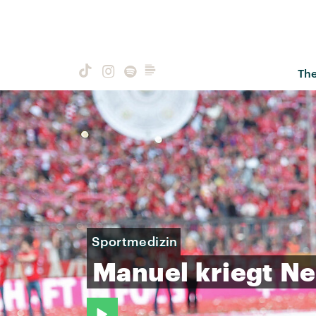
Th
Sportmedizin
Manuel
kriegt
Ne