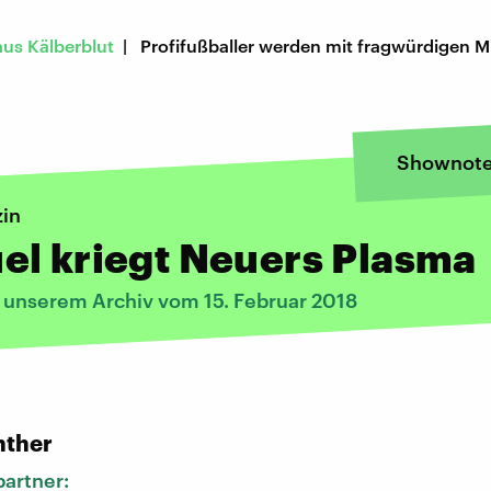
aus Kälberblut
| Profifußballer werden mit fragwürdigen Mi
Shownot
in
el kriegt Neuers Plasma
s unserem Archiv vom 15. Februar 2018
:
nther
artner: