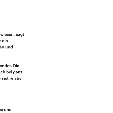
ewiesen, sagt
t die
hen und
endet. Die
uch bei ganz
ist relativ
ee und