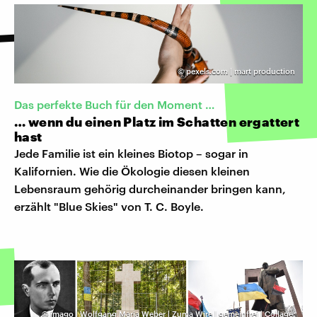
©
pexels.com | mart production
Das perfekte Buch für den Moment …
… wenn du einen Platz im Schatten ergattert
hast
Jede Familie ist ein kleines Biotop – sogar in
Kalifornien. Wie die Ökologie diesen kleinen
Lebensraum gehörig durcheinander bringen kann,
erzählt "Blue Skies" von T. C. Boyle.
©
imago | Wolfgang Maria Weber | Zuma Wire | gemeinfrei | Collage: