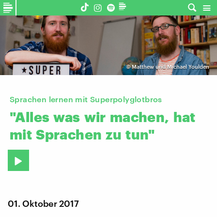
©
Matthew und Michael Youlden
Sprachen lernen mit Superpolyglotbros
"Alles
was
wir
machen,
hat
mit
Sprachen
zu
tun"
01. Oktober 2017