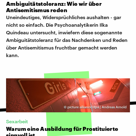
Ambiguitätstoleranz: Wie wir über
Antisemitismus reden
Uneindeutiges, Widersprüchliches aushalten - gar
nicht so einfach. Die Psychoanalytikerin Ilka
Quindeau untersucht, inwiefern diese sogenannte
Ambiguitätstoleranz für das Nachdenken und Reden
über Antisemitismus fruchtbar gemacht werden
kann.
©
picture alliance/dpa | Andreas Arnold
Sexarbeit
Warum eine Ausbildung für Prostituierte
sinnvoll ist