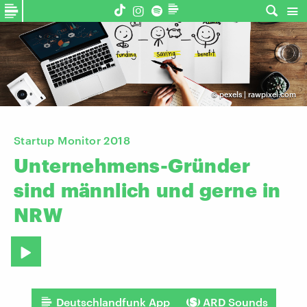
©
pexels | rawpixel.com
Startup Monitor 2018
Unternehmens-Gründer
sind
männlich
und
gerne
in
NRW
Deutschlandfunk App
ARD Sounds