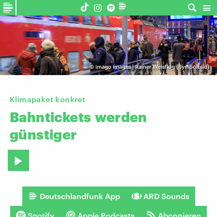
©
imago images | Rainer Weisflog (Symbolbild)
Klimapaket konkret
Bahntickets
werden
günstiger
Deutschlandfunk App
ARD Sounds
Spotify
Apple Podcasts
Abonnieren