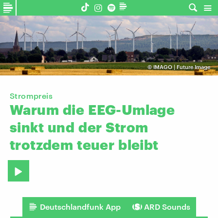
©
IMAGO | Future Image
Strompreis
Warum
die
EEG-Umlage
sinkt
und
der
Strom
trotzdem
teuer
bleibt
Deutschlandfunk App
ARD Sounds