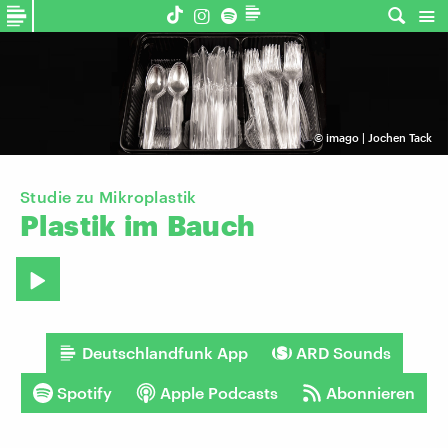
©
imago | Jochen Tack
Studie zu Mikroplastik
Plastik
im
Bauch
Deutschlandfunk App
ARD Sounds
Spotify
Apple Podcasts
Abonnieren