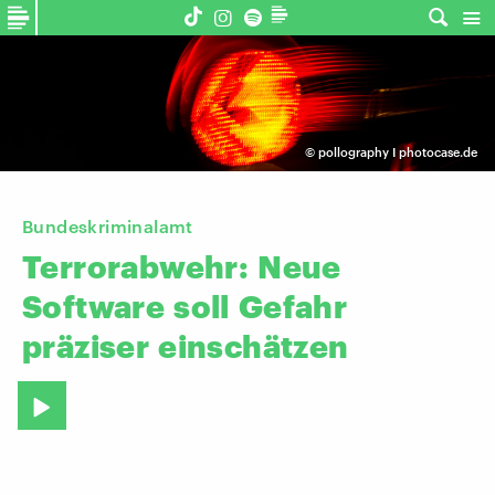
©
pollography I photocase.de
Bundeskriminalamt
Terrorabwehr:
Neue
Software
soll
Gefahr
präziser
einschätzen