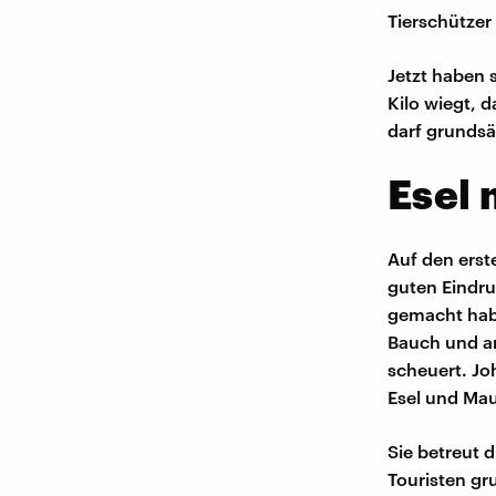
Tierschützer
Jetzt haben 
Kilo wiegt, d
darf grundsä
Esel 
Auf den erst
guten Eindru
gemacht habe
Bauch und am
scheuert. Jo
Esel und Maul
Sie betreut 
Touristen gru