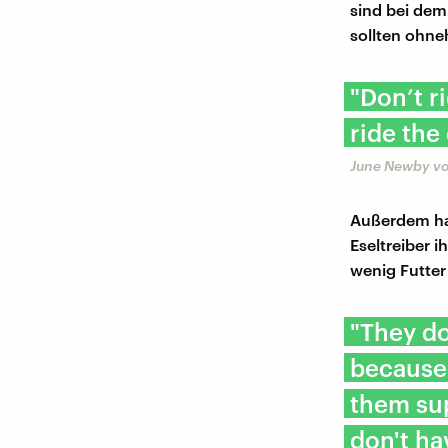
sind bei dem
sollten ohne
"Don’t r
ride the
June Newby vo
Außerdem ha
Eseltreiber 
wenig Futter
"They do
because 
them sup
don't ha