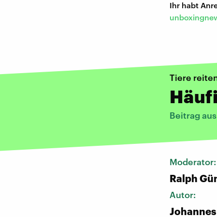
Ihr habt An
unboxingnew
Tiere reite
Häufi
Beitrag au
Moderator
Ralph Gü
Autor:
Johannes