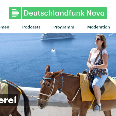
"Lies" von Neon Neet · "Lies"
emen
Podcasts
Programm
Moderation
erei