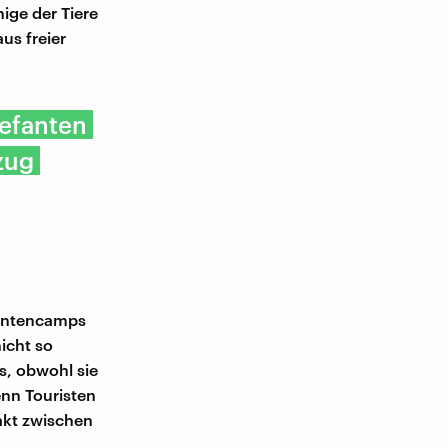
ige der Tiere
us freier
lefanten
zug
fantencamps
icht so
s, obwohl sie
wenn Touristen
akt zwischen