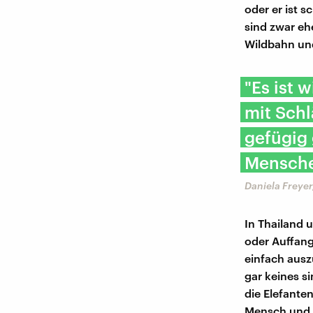
oder er ist 
sind zwar eh
Wildbahn und
"Es ist 
mit Sch
gefügig 
Mensche
Daniela Freyer
In Thailand 
oder Auffang
einfach ausz
gar keines si
die Elefante
Mensch und T