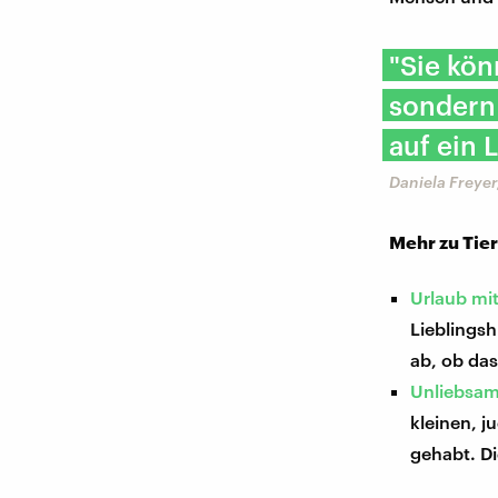
"Sie kön
sondern 
auf ein 
Daniela Freyer
Mehr zu Tie
Urlaub mit
Lieblings
ab, ob das
Unliebsam
kleinen, 
gehabt. D