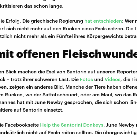
 kritisieren das schon lange.
sie Erfolg. Die griechische Regierung
hat entschieden
: Wer 
arf sich nicht mehr auf den Rücken eines Esels setzen. Die L
tzlich nicht mehr als ein Fünftel ihres Körpergewichts betr
mit offenen Fleischwund
en Blick machen die Esel von Santorin auf unseren Reporte
ck – trotz ihrer schweren Last. Die
Fotos
und
Videos
, die T
n, zeigen ein anderes Bild. Manche der Tiere haben off
 Rücken, wo der Sattel scheuert, oder am Maul, wo das Re
hannes hat mit June Newby gesprochen, die sich schon läng
tiere auf Santorin einsetzt.
die Facebookseite
Help the Santorini Donkeys
. June Newby 
ndsätzlich nicht auf Eseln reiten sollten. Die übergewichti