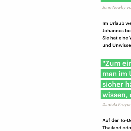
June Newby vo
Im Urlaub we
Johannes beob
Sie hat eine
und Unwisse
"Zum ein
man im U
sicher h
wissen, 
Daniela Freyer
Auf der To-D
Thailand ode