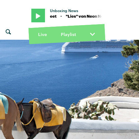
Unboxing News
 von Neon Neet · "Lies" von Neon Neet
Live
Playlist