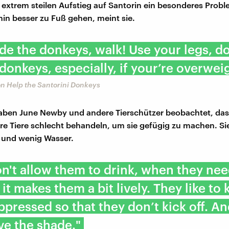
 extrem steilen Aufstieg auf Santorin ein besonderes Probl
hin besser zu Fuß gehen, meint sie.
ide the donkeys, walk! Use your legs, d
 donkeys, especially, if your’re overwei
n Help the Santorini Donkeys
ben June Newby und andere Tierschützer beobachtet, dass
ihre Tiere schlecht behandeln, um sie gefügig zu machen. Si
 und wenig Wasser.
n't allow them to drink, when they nee
it makes them a bit lively. They like to
pressed so that they don’t kick off. An
ve the shade."