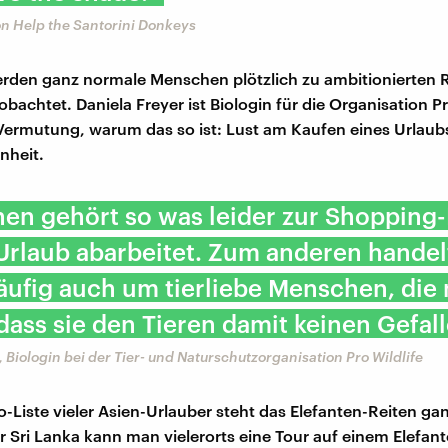
n Help the Santorini Donkeys
rden ganz normale Menschen plötzlich zu ambitionierten R
achtet. Daniela Freyer ist Biologin für die Organisation Pr
 Vermutung, warum das so ist: Lust am Kaufen eines Urlaub
nheit.
en gehört so was leider zur Shopping-L
rlaub abarbeitet. Zum anderen handelt
äufig auch um tierliebe Menschen, die 
dass sie den Tieren damit keinen Gefall
, Biologin bei der Tier- und Naturschutzorganisation Pro Wildlife
o-Liste vieler Asien-Urlauber steht das Elefanten-Reiten ga
r Sri Lanka kann man vielerorts eine Tour auf einem Elefa