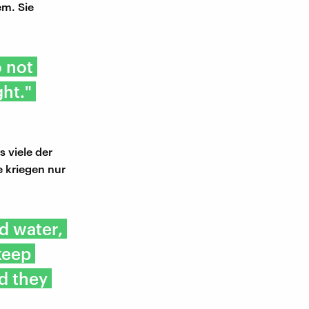
em. Sie
o not
ght."
 viele der
e kriegen nur
d water,
 keep
d they