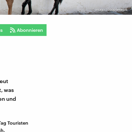
©
imago | Loop Images
ts
Abonnieren
reut
t, was
ten und
Tag Touristen
ch.