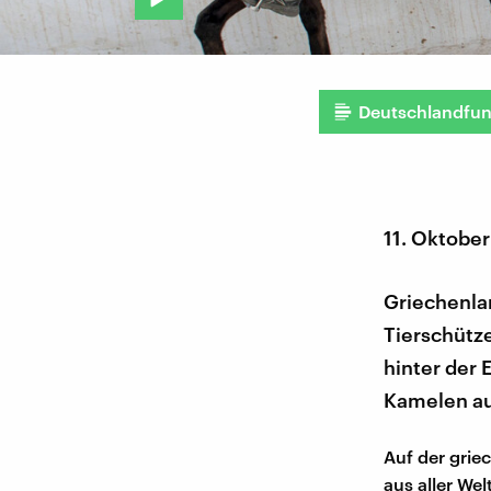
Deutschlandfu
11. Oktobe
Griechenlan
Tierschütz
hinter der 
Kamelen au
Auf der grie
aus aller We