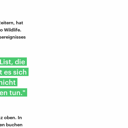
eitern, hat
o Wildlife.
sereignisses
ist, die
 es sich
nicht
en tun."
nz oben. In
nten buchen