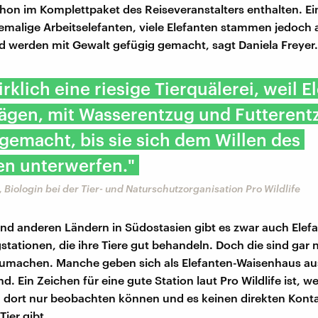
schon im Komplettpaket des Reiseveranstalters enthalten. Ein
emalige Arbeitselefanten, viele Elefanten stammen jedoch a
 werden mit Gewalt gefügig gemacht, sagt Daniela Freyer.
wirklich eine riesige Tierquälerei, weil E
lägen, mit Wasserentzug und Futterent
gemacht, bis sie sich dem Willen des
n unterwerfen."
, Biologin bei der Tier- und Naturschutzorganisation Pro Wildlife
und anderen Ländern in Südostasien gibt es zwar auch Ele
stationen, die ihre Tiere gut behandeln. Doch die sind gar n
umachen. Manche geben sich als Elefanten-Waisenhaus au
nd. Ein Zeichen für eine gute Station laut Pro Wildlife ist, 
n dort nur beobachten können und es keinen direkten Kont
ier gibt.