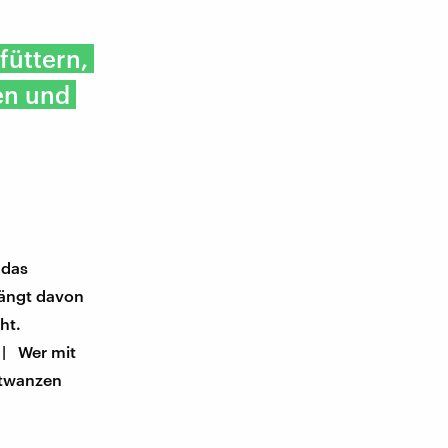
füttern,
en und
 das
hängt davon
ht.
| Wer mit
ttwanzen