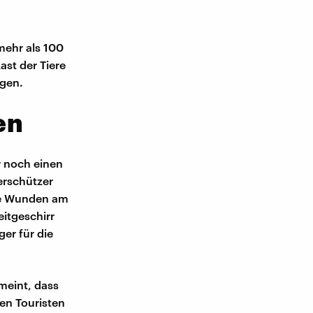
mehr als 100
ast der Tiere
agen.
en
r noch einen
ierschützer
ene Wunden am
itgeschirr
er für die
meint, dass
gen Touristen