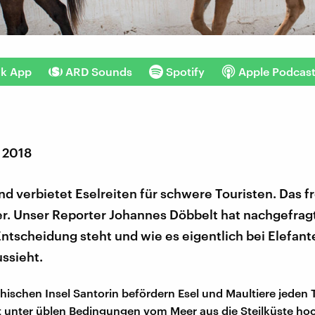
nk App
ARD Sounds
Spotify
Apple Podcas
r 2018
d verbietet Eselreiten für schwere Touristen. Das f
er. Unser Reporter Johannes Döbbelt hat nachgefrag
Entscheidung steht und wie es eigentlich bei Elefan
ssieht.
chischen Insel Santorin befördern Esel und Maultiere jeden 
lt unter üblen Bedingungen vom Meer aus die Steilküste ho