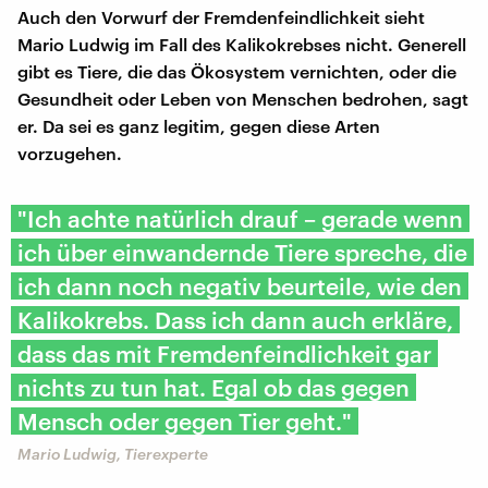
Auch den Vorwurf der Fremdenfeindlichkeit sieht
Mario Ludwig im Fall des Kalikokrebses nicht. Generell
gibt es Tiere, die das Ökosystem vernichten, oder die
Gesundheit oder Leben von Menschen bedrohen, sagt
er. Da sei es ganz legitim, gegen diese Arten
vorzugehen.
"Ich achte natürlich drauf – gerade wenn
ich über einwandernde Tiere spreche, die
ich dann noch negativ beurteile, wie den
Kalikokrebs. Dass ich dann auch erkläre,
dass das mit Fremdenfeindlichkeit gar
nichts zu tun hat. Egal ob das gegen
Mensch oder gegen Tier geht."
Mario Ludwig, Tierexperte