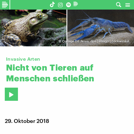
©
Collage Dlf Nova: dpa | imago | blickwinkel
Invasive Arten
Nicht
von
Tieren
auf
Menschen
schließen
29. Oktober 2018