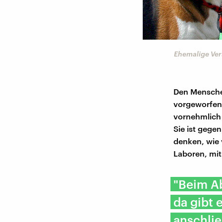
Ehemalige Vers
Den Menschen
vorgeworfen,
vornehmlich 
Sie ist gegen
denken, wie v
Laboren, mit
"Beim Ab
da gibt 
anschli