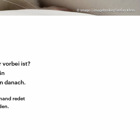
©
imago | imagebroker/Stefan Klein
 vorbei ist?
in
en danach.
emand redet
den.