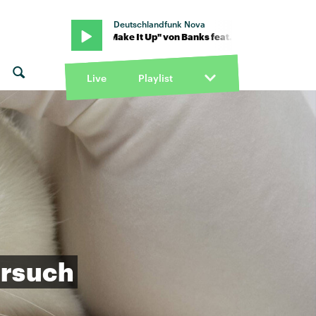
Deutschlandfunk Nova
Sampha · "Make It Up" von Banks feat. Sampha · "Make It Up" von B
Live
Playlist
ersuch