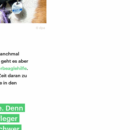
©
dpa
 manchmal
 geht es aber
rbeaglehilfe
.
Zeit daran zu
e in den
e. Denn
fleger
schwer