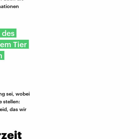
mationen
e des
nem Tier
n
ng sei, wobei
 stellen:
eid, das wir
zeit