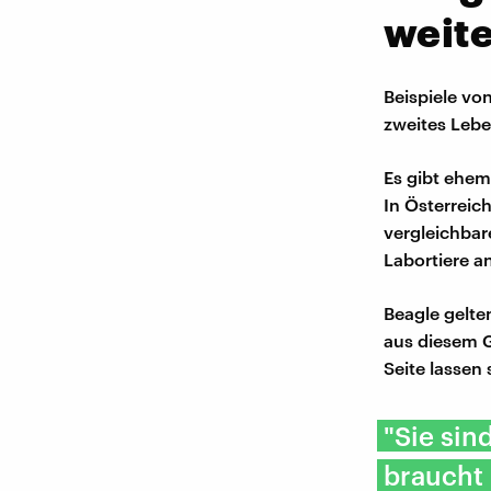
weite
Beispiele von
zweites Leb
Es gibt ehem
In Österreic
vergleichbare
Labortiere a
Beagle gelten
aus diesem 
Seite lassen 
"Sie sin
braucht 