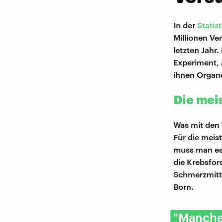
In der
Statis
Millionen Ve
letzten Jahr
Experiment, 
ihnen Organ
Die mei
Was mit den T
Für die meis
muss man es 
die Krebsfo
Schmerzmitte
Born.
"Manche