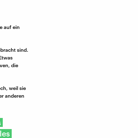
e auf ein
ebracht sind.
 Etwas
iven, die
ch, weil sie
er anderen
s
les