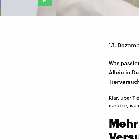
13. Dezemb
Was passier
Allein in D
Tierversuch
Klar, über T
darüber, was
Mehr 
Versu