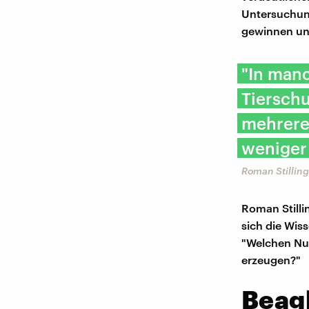
Untersuchun
gewinnen und
"In manc
Tierschu
mehrere
weniger 
Roman Stilling
Roman Stilli
sich die Wis
"Welchen Nut
erzeugen?"
Beagl