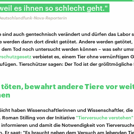
, weil es ihnen so schlecht geht."
 Deutschlandfunk-Nova-Reporterin
 sind auch gentechnisch verändert und dürfen das Labor 
ie werden dann dort direkt getötet. Andere werden getötet,
dem Tod noch untersucht werden können – was sehr umstri
erschutzgesetz
verbietet es, einem Tier ohne vernünftigen 
fügen. Tierschützer sagen: Der Tod ist der größtmögliche
u töten, bewahrt andere Tiere vor wei
hen
Sicht haben Wissenschaftlerinnen und Wissenschaftler, die
 Roman Stilling von der Initiative
"Tierversuche verstehen"
 informieren und damit die Notwendigkeit von Tierversuch
n. Er sagt: "Es braucht neben dem Versuch am lebenden Tie