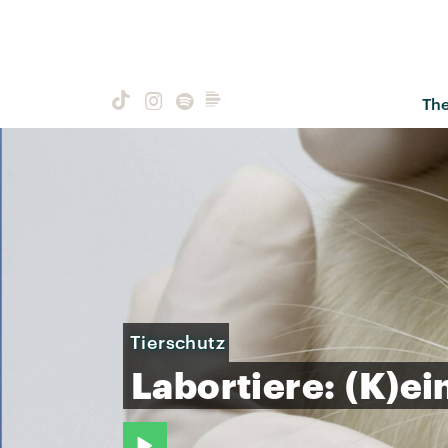
Th
Tierschutz
Labortiere:
(K)ei