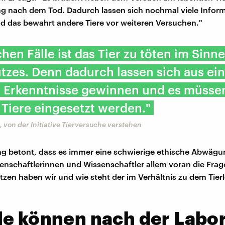
g nach dem Tod. Dadurch lassen sich nochmal viele Infor
 das bewahrt andere Tiere vor weiteren Versuchen."
hen Fälle ist das Tier zu töten im Sinn
tzes. Denn dadurch lassen sich aus ei
 Erkenntnisse gewinnen und es müsse
Tiere eingesetzt werden."
, von der Initiative Tierversuche verstehen
ng betont, dass es immer eine schwierige ethische Abwägu
senschaftlerinnen und Wissenschaftler allem voran die Frage
zen haben wir und wie steht der im Verhältnis zu dem Tierl
e können nach der Labor