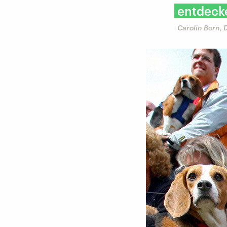
entdecke
Carolin Born,