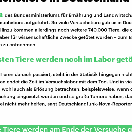
tik
des Bundesministeriums für Ernährung und Landwirtscha
rsuchstiere aufgeführt. So viele Versuchstiere gab es in De
. Hinzu kommen allerdings noch weitere 740.000 Tiere, die
aber für wissenschaftliche Zwecke getötet wurden – zum B
e zu entnehmen.
sten Tiere werden noch im Labor get
ieren danach passiert, steht in der Statistik hingegen nicht
ten endet die Zeit im Versuchslabor mit dem Tod. Und in vie
wohl auch als Erlösung betrachten, beispielsweise, wenn di
rschung eingesetzt wurden und so große Tumore haben, da
l nicht mehr helfen, sagt Deutschlandfunk-Nova-Reporter
 Tiere werden am Ende der Versuche q