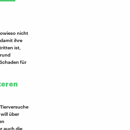
sowieso nicht
 damit ihre
tten ist,
Grund
 Schaden für
teren
 Tierversuche
will über
en
r auch die