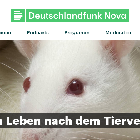
"Make It Up" von Banks feat. 
emen
Podcasts
Programm
Moderation
n
Leben
nach
dem
Tierv