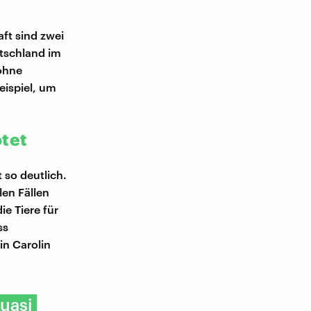
ft sind zwei
utschland im
 ohne
eispiel, um
ötet
 so deutlich.
len Fällen
e Tiere für
ss
in Carolin
uasi