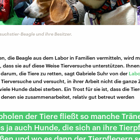
uchstier-Beagle und ihre Besitzer.
, die Beagle aus dem Labor in Familien vermitteln, wird
 dass sie auf diese Weise Tierversuche unterstützen. Ihnen
darum, die Tiere zu retten, sagt Gabriele Suhr von der
Labo
 Tierversuche und versucht, in ihrer Arbeit nicht die ganze 
iele Hunde dabei sterben. Ein Trost für sie ist, dass die Tier
 denen sie zusammenarbeitet, relativ gut betreut werden
holen der Tiere fließt so manche Trän
es ja auch Hunde, die sich an ihre Tierp
eßen und wo es dann der Tierpflegern 