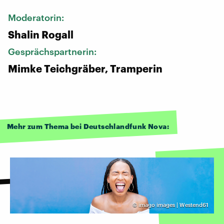
Moderatorin:
Shalin Rogall
Gesprächspartnerin:
Mimke Teichgräber, Tramperin
Mehr zum Thema bei Deutschlandfunk Nova:
©
imago images | Westend61