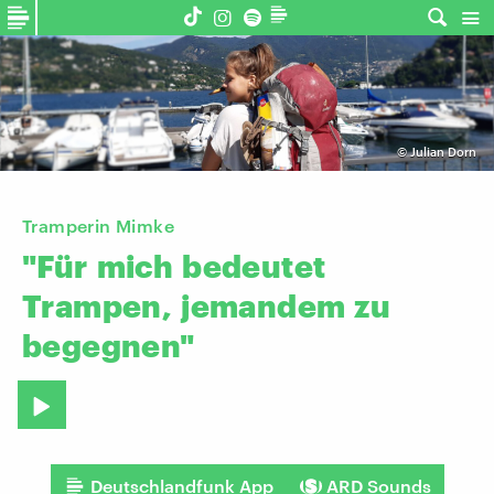
©
Julian Dorn
Tramperin Mimke
"Für
mich
bedeutet
Trampen,
jemandem
zu
begegnen"
Deutschlandfunk App
ARD Sounds