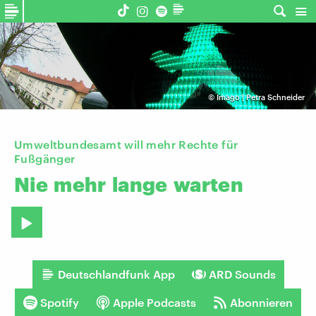
©
Imago | Petra Schneider
Umweltbundesamt will mehr Rechte für
Fußgänger
Nie
mehr
lange
warten
Deutschlandfunk App
ARD Sounds
Spotify
Apple Podcasts
Abonnieren