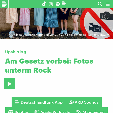
©
Collage Deutschlandfunk Nova | Zun Zun | pexels imago | Marius Schwarz
Upskirting
Am
Gesetz
vorbei:
Fotos
unterm
Rock
Deutschlandfunk App
ARD Sounds
Spotify
Apple Podcasts
Abonnieren