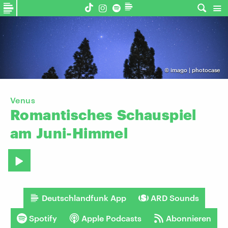
©
imago | photocase
Venus
Romantisches
Schauspiel
am
Juni-Himmel
Deutschlandfunk App
ARD Sounds
Spotify
Apple Podcasts
Abonnieren