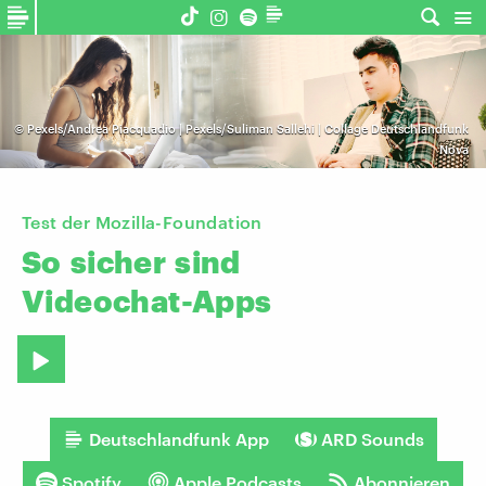
©
Pexels/Andrea Piacquadio | Pexels/Suliman Sallehi | Collage Deutschlandfunk
Nova
Test der Mozilla-Foundation
So
sicher
sind
Videochat-Apps
Deutschlandfunk App
ARD Sounds
Spotify
Apple Podcasts
Abonnieren