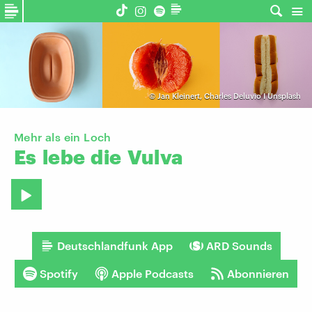
©
Jan Kleinert, Charles Deluvio I Unsplash
Mehr als ein Loch
Es
lebe
die
Vulva
Deutschlandfunk App
ARD Sounds
Spotify
Apple Podcasts
Abonnieren