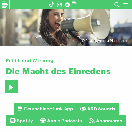
©
Pexels | Andrea Piacquadio
Politik und Werbung
Die
Macht
des
Einredens
Deutschlandfunk App
ARD Sounds
Spotify
Apple Podcasts
Abonnieren