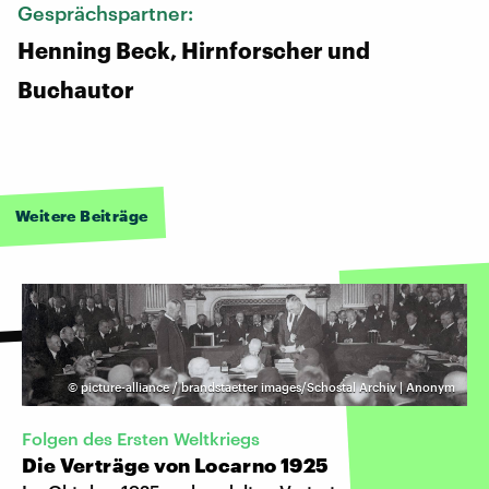
Gesprächspartner:
Henning Beck, Hirnforscher und
Buchautor
Weitere Beiträge
©
picture-alliance / brandstaetter images/Schostal Archiv | Anonym
Folgen des Ersten Weltkriegs
Die Verträge von Locarno 1925