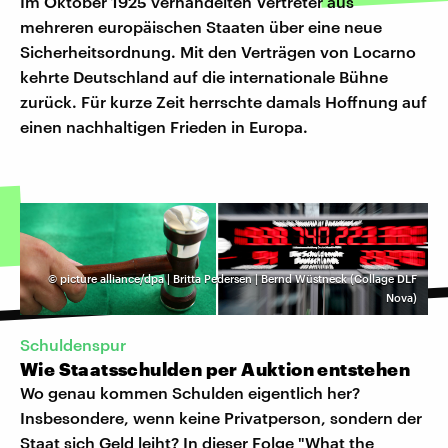
Im Oktober 1925 verhandelten Vertreter aus
mehreren europäischen Staaten über eine neue
Sicherheitsordnung. Mit den Verträgen von Locarno
kehrte Deutschland auf die internationale Bühne
zurück. Für kurze Zeit herrschte damals Hoffnung auf
einen nachhaltigen Frieden in Europa.
©
picture alliance/dpa | Britta Pedersen | Bernd Wüstneck (Collage DLF
Nova)
Schuldenspur
Wie Staatsschulden per Auktion entstehen
Wo genau kommen Schulden eigentlich her?
Insbesondere, wenn keine Privatperson, sondern der
Staat sich Geld leiht? In dieser Folge "What the