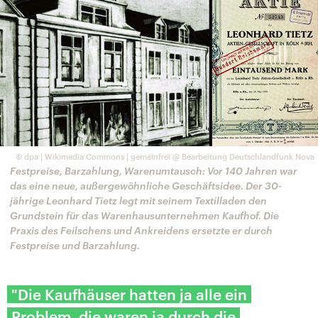
©
dpa | Wikimedia Commons | gemeinfrei @ Bearbeitung Deutschlandfunk Nova
Festpreise, Barzahlung, Warenumtausch: Vor 140 Jahren war
das eine neue, außergewöhnliche Geschäftsidee. Der 30-
jährige Leonhard Tietz legt mit seinem Textilladen den
Grundstein für das Warenhausunternehmen Kaufhof. Die
Praxis des Feilschens und Ankreidens ersetzte er durch
Festpreise und Barzahlung.
"Die Kaufhäuser hatten ja alle ein
Problem, die waren ja durch die