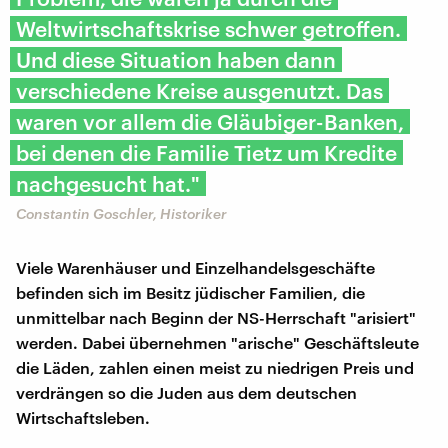
Weltwirtschaftskrise schwer getroffen.
Und diese Situation haben dann
verschiedene Kreise ausgenutzt. Das
waren vor allem die Gläubiger-Banken,
bei denen die Familie Tietz um Kredite
nachgesucht hat."
Constantin Goschler, Historiker
Viele Warenhäuser und Einzelhandelsgeschäfte
befinden sich im Besitz jüdischer Familien, die
unmittelbar nach Beginn der NS-Herrschaft "arisiert"
werden. Dabei übernehmen "arische" Geschäftsleute
die Läden, zahlen einen meist zu niedrigen Preis und
verdrängen so die Juden aus dem deutschen
Wirtschaftsleben.