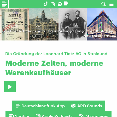
©
Wikimedia Commons | gemeinfrei | imago images | imagebroker | Bearbeitung
Deutschlandfunk Nova
Die Gründung der Leonhard Tietz AG in Stralsund
Moderne
Zeiten,
moderne
Warenkaufhäuser
Deutschlandfunk App
ARD Sounds
Spotify
Apple Podcasts
Abonnieren