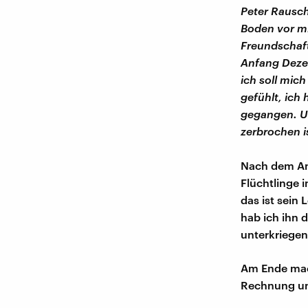
Peter Rausch
Boden vor mi
Freundschaft
Anfang Dezem
ich soll mich
gefühlt, ich 
gegangen. Un
zerbrochen i
Nach dem Ans
Flüchtlinge i
das ist sein
hab ich ihn 
unterkriegen 
Am Ende mach
Rechnung un