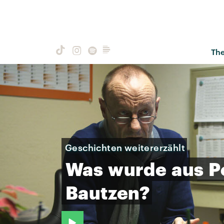
Th
Geschichten weitererzählt
Was
wurde
aus
P
Bautzen?