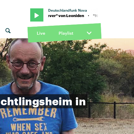
Deutschlandfunk Nova
n · "Never never" von Leoniden · "Never never" von Leoniden
Live
Playlist
üchtlingsheim
in