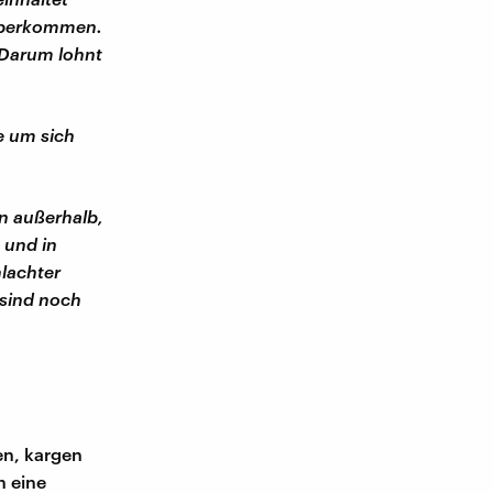
rüberkommen.
Darum lohnt
e um sich
n außerhalb,
 und in
lachter
 sind noch
en, kargen
n eine