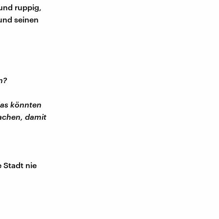
 und ruppig,
und seinen
n?
das könnten
machen, damit
 Stadt nie