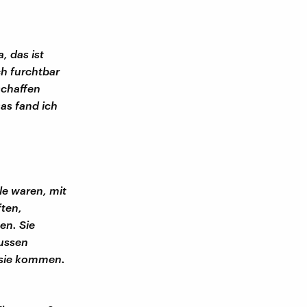
, das ist
ch furchtbar
schaffen
as fand ich
le waren, mit
ften,
en. Sie
ussen
 sie kommen.