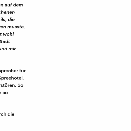
en auf dem
ochenen
ls, die
ren musste,
ht wohl
Stadt
und mir
sprecher für
 Spreehotel,
rstören. So
h so
rch die