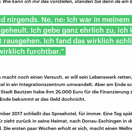
: Wie kann ich mir das vorstellen, standen Sie dann da am
nd nirgends. Ne, ne: Ich war in meinem
geheult. Ich gebe ganz ehrlich zu, ich
t rausgehen. Ich fand das wirklich sch
wirklich furchtbar."
 macht noch einen Versuch, er will sein Lebenswerk retten
el in ein Integrationszentrum umwandelt. Aber am Ende sch
 Stadt Bautzen habe ihm 25.000 Euro für die Finanzierung 
 Ende bekommt er das Geld dochnicht.
ber 2017 schließt das Spreehotel, für immer. Eine Tag spät
.Er zieht zurück in seine Heimat, nach Donau-Eschingen in 
 Die ersten paar Wochen erholt er sich, macht einen Welln