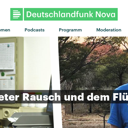
"Never never" von Leonide
emen
Podcasts
Programm
Moderation
eter
Rausch
und
dem
Fl