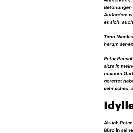
Betonungen u
Außerdem we
es sich, auc
Timo Nicolas
herum sehe
Peter Rausch
sitze in mein
meinem Garte
gerettet hab
sehr scheu, a
Idyll
Als ich Pete
Büro in sein