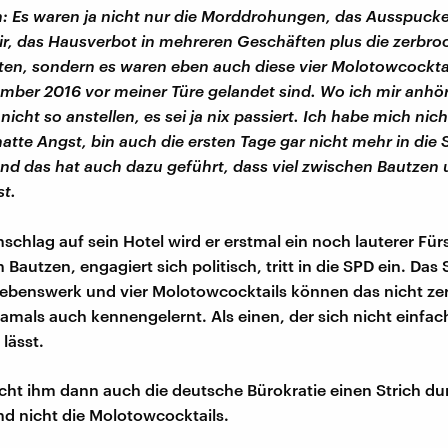
: Es waren ja nicht nur die Morddrohungen, das Ausspuck
r, das Hausverbot in mehreren Geschäften plus die zerbr
en, sondern es waren eben auch diese vier Molotowcocktai
ber 2016 vor meiner Türe gelandet sind. Wo ich mir anhö
 nicht so anstellen, es sei ja nix passiert. Ich habe mich nic
hatte Angst, bin auch die ersten Tage gar nicht mehr in die 
d das hat auch dazu geführt, dass viel zwischen Bautzen 
st.
chlag auf sein Hotel wird er erstmal ein noch lauterer Für
n Bautzen, engagiert sich politisch, tritt in die SPD ein. Das
 Lebenswerk und vier Molotowcocktails können das nicht ze
damals auch kennengelernt. Als einen, der sich nicht einfac
lässt.
t ihm dann auch die deutsche Bürokratie einen Strich du
d nicht die Molotowcocktails.