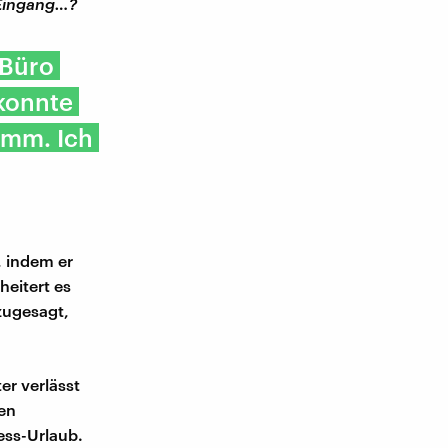
 Eingang…?
 Büro
 konnte
limm. Ich
, indem er
eitert es
zugesagt,
er verlässt
den
ess-Urlaub.