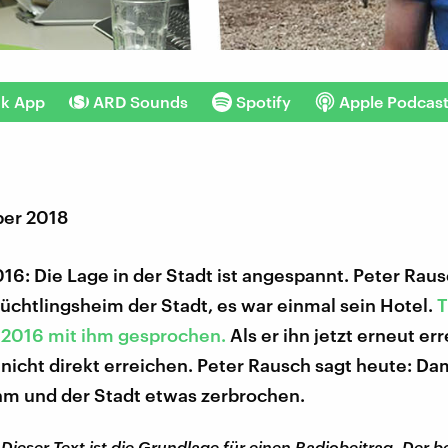
nk App
ARD Sounds
Spotify
Apple Podcas
er 2018
16: Die Lage in der Stadt ist angespannt. Peter Raus
lüchtlingsheim der Stadt, es war einmal sein Hotel.
T
t 2016 mit ihm gesprochen.
Als er ihn jetzt erneut err
 nicht direkt erreichen. Peter Rausch sagt heute: Da
hm und der Stadt etwas zerbrochen.
ieser Text ist die Grundlage für einen Radiobeitrag. Der b