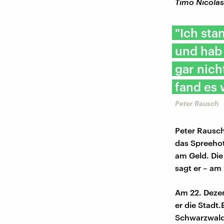
Timo Nicolas
"Ich sta
und hab 
gar nich
fand es 
Peter Rausch
Peter Rausch
das Spreehot
am Geld. Die
sagt er – am
Am 22. Dezem
er die Stadt
Schwarzwald.