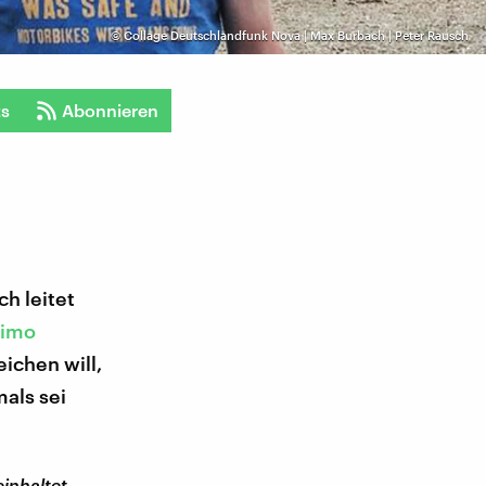
©
Collage Deutschlandfunk Nova | Max Burbach | Peter Rausch
ts
Abonnieren
ch leitet
imo
eichen will,
mals sei
einhaltet