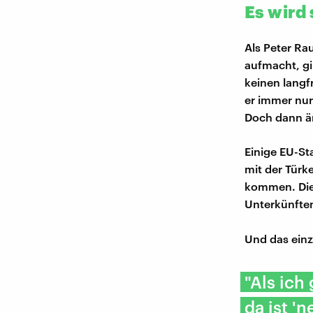
Es wird
Als Peter Ra
aufmacht, g
keinen langf
er immer nur 
Doch dann än
Einige EU-St
mit der Türk
kommen. Die 
Unterkünften
Und das einz
"Als ich
da ist '