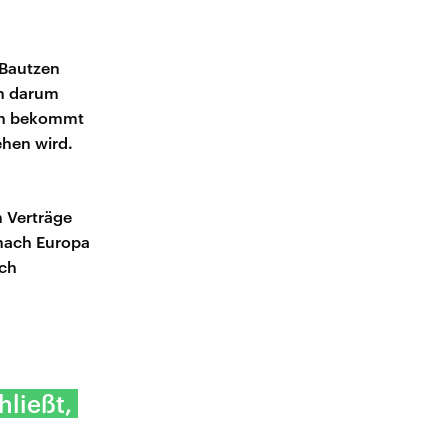
 Bautzen
nn darum
sen bekommt
ehen wird.
m Verträge
 nach Europa
ach
hließt,