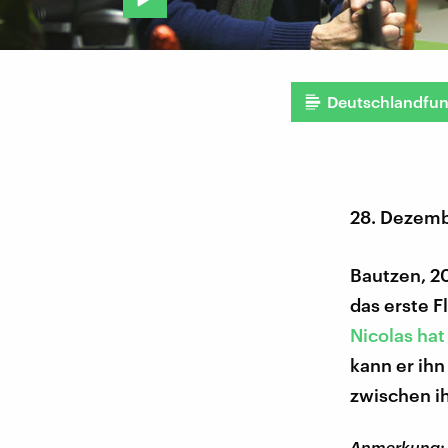
Deutschlandfu
28. Dezemb
Bautzen, 20
das erste F
Nicolas ha
kann er ihn
zwischen i
Anmerkung: D