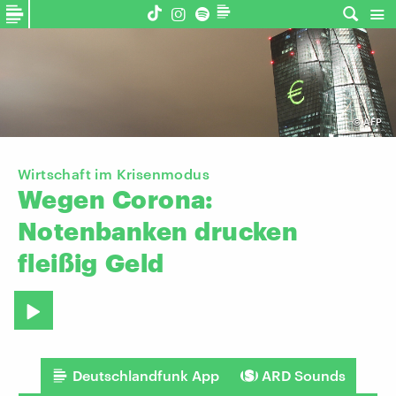
©
AFP
Wirtschaft im Krisenmodus
Wegen
Corona:
Notenbanken
drucken
fleißig
Geld
Deutschlandfunk App
ARD Sounds