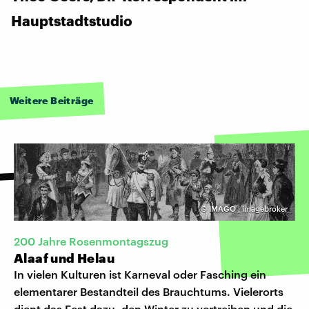
Hauptstadtstudio
Weitere Beiträge
©
IMAGO | imagebroker
200 Jahre Rosenmontagszug
Alaaf und Helau
In vielen Kulturen ist Karneval oder Fasching ein
elementarer Bestandteil des Brauchtums. Vielerorts
dient das Fest dazu, den Winter zu vertreiben und die