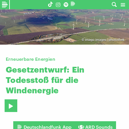
©
imago images | photothek
Erneuerbare Energien
Gesetzentwurf:
Ein
Todesstoß
für
die
Windenergie
Deutschlandfunk App
ARD Sounds