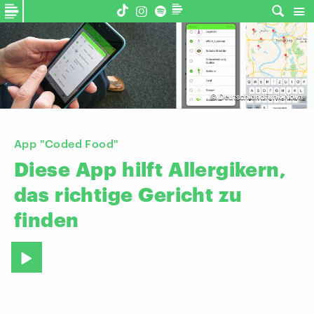
©
Deutschlandfunk Nova
App "Coded Food"
Diese
App
hilft
Allergikern,
das
richtige
Gericht
zu
finden