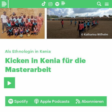
©
Katharina Wilhelm
Als Ethnologin in Kenia
Kicken
in
Kenia
für
die
Masterarbeit
Spotify
Apple Podcasts
Abonnieren