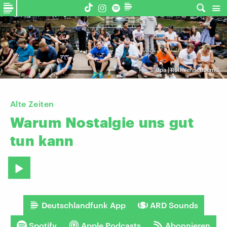
©
dpa | Rolf Vennenbernd
Alte Zeiten
Warum
Nostalgie
uns
gut
tun
kann
Deutschlandfunk App
ARD Sounds
Spotify
Apple Podcasts
Abonnieren