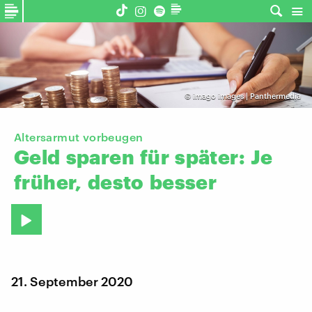
©
imago images | Panthermedia
Altersarmut vorbeugen
Geld
sparen
für
später:
Je
früher,
desto
besser
21. September 2020